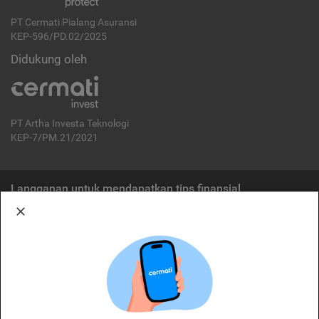
PT Cermati Pialang Asuransi
KEP-596/PD.02/2025
Didukung oleh
PT Artha Investa Teknologi
KEP-7/PM.21/2021
Langganan untuk mendapatkan tips finansial
Berlangganan
Disclaimer:
Cermati merupakan penyelenggara agregasi jasa keuangan yang terdaftar di
OJK. Oleh karena itu, produk dan/atau layanan jasa keuangan yang
ditawarkan bukan merupakan produk dan/atau layanan jasa keuangan yang
diterbitkan oleh Cermati dan Cermati tidak bertanggung jawab atas tuntutan