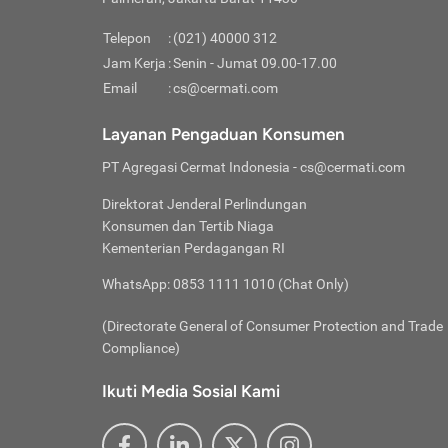
Pinjaman
pembayaran,
tidak ditamp
Kredit U
Jika 
memberikan
Telepon
:
(021) 40000 312
digun
Jam Kerja
:
Senin - Jumat 09.00-17.00
Memiliki la
lama 
Email
:
cs@cermati.com
rendah dan 
Berka
Anda 
Layanan Pengaduan Konsumen
pinja
PT Agregasi Cermat Indonesia
- cs@cermati.com
seger
Direktorat Jenderal Perlindungan
Batas
Konsumen dan Tertib Niaga
Tips 
Kementerian Perdagangan RI
lunas
Denga
WhatsApp: 0853 1111 1010 (Chat Only)
baru 
(Directorate General of Consumer Protection and Trade
Lunas
Compliance)
Tips 
utang
Ikuti Media Sosial Kami
satun
Jika 