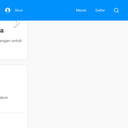
Akun
Masuk
Daftar
da
uangan untuk
belum