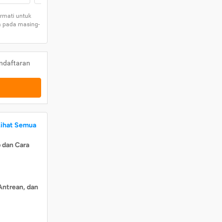
rmati untuk
a pada masing-
ndaftaran
Lihat Semua
 dan Cara
Antrean, dan