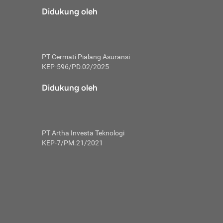
risiko dalam
Didukung oleh
ski tidak
i pengguna
 yang lebih
PT Cermati Pialang Asuransi
hui skor
KEP-596/PD.02/2025
usahakan untuk
Didukung oleh
ng. Mulai
 kembali ideal.
PT Artha Investa Teknologi
 memohon utang
KEP-7/PM.21/2021
gan melunasi
ah satu-
 bisa