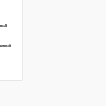
mati!
ermati!