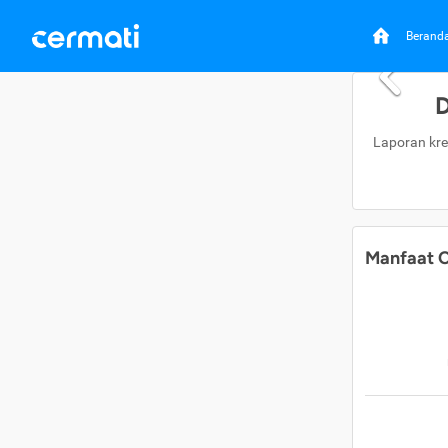
Berand
D
Laporan kre
Manfaat C