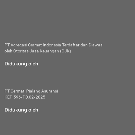
penurunan suku bunga, maupun keringanan lain untuk
memudahkan pelunasan utang tersebut.
PT Agregasi Cermat Indonesia
Terdaftar dan Diawasi
oleh Otoritas Jasa Keuangan (OJK)
Didukung oleh
PT Cermati Pialang Asuransi
KEP-596/PD.02/2025
Didukung oleh