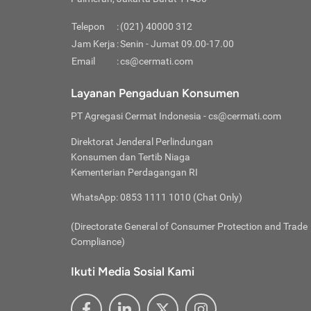
Pinjaman
pembayaran,
tidak ditamp
Kredit U
Jika 
memberikan
Telepon
:
(021) 40000 312
digun
Jam Kerja
:
Senin - Jumat 09.00-17.00
Memiliki la
lama 
Email
:
cs@cermati.com
rendah dan 
Berka
Anda 
Layanan Pengaduan Konsumen
pinja
PT Agregasi Cermat Indonesia
- cs@cermati.com
seger
Direktorat Jenderal Perlindungan
Batas
Konsumen dan Tertib Niaga
Tips 
Kementerian Perdagangan RI
lunas
Denga
WhatsApp: 0853 1111 1010 (Chat Only)
baru 
(Directorate General of Consumer Protection and Trade
Lunas
Compliance)
Tips 
utang
Ikuti Media Sosial Kami
satun
Jika 