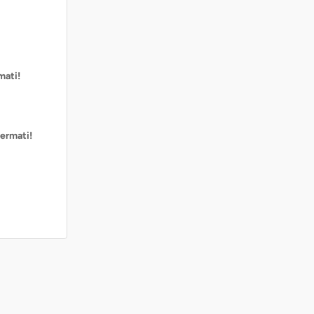
mati!
ermati!