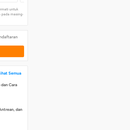
rmati untuk
a pada masing-
ndaftaran
Lihat Semua
 dan Cara
Antrean, dan