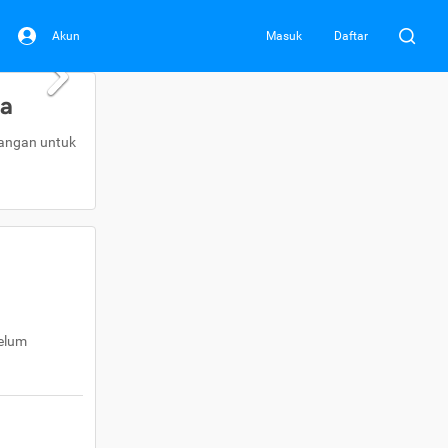
Akun
Masuk
Daftar
da
uangan untuk
belum