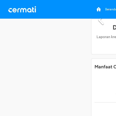
Berand
D
Laporan kre
Manfaat C