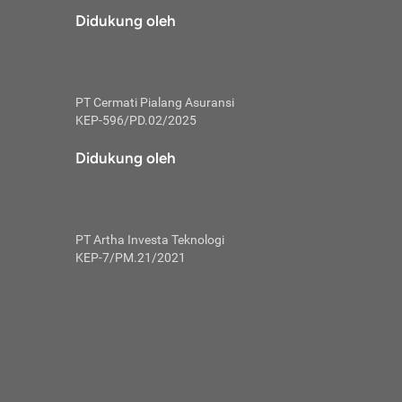
risiko dalam
Didukung oleh
ski tidak
i pengguna
 yang lebih
PT Cermati Pialang Asuransi
hui skor
KEP-596/PD.02/2025
usahakan untuk
Didukung oleh
ng. Mulai
 kembali ideal.
PT Artha Investa Teknologi
 memohon utang
KEP-7/PM.21/2021
gan melunasi
ah satu-
 bisa