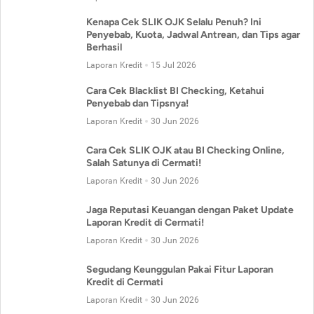
Kenapa Cek SLIK OJK Selalu Penuh? Ini
Penyebab, Kuota, Jadwal Antrean, dan Tips agar
Berhasil
Laporan Kredit
15 Jul 2026
Cara Cek Blacklist BI Checking, Ketahui
Penyebab dan Tipsnya!
Laporan Kredit
30 Jun 2026
Cara Cek SLIK OJK atau BI Checking Online,
Salah Satunya di Cermati!
Laporan Kredit
30 Jun 2026
Jaga Reputasi Keuangan dengan Paket Update
Laporan Kredit di Cermati!
Laporan Kredit
30 Jun 2026
Segudang Keunggulan Pakai Fitur Laporan
Kredit di Cermati
Laporan Kredit
30 Jun 2026