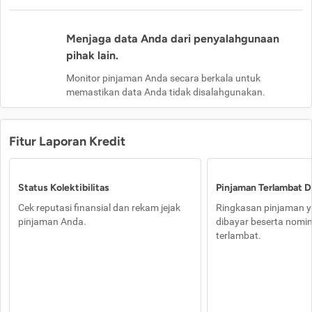
Menjaga data Anda dari penyalahgunaan
pihak lain.
Monitor pinjaman Anda secara berkala untuk
memastikan data Anda tidak disalahgunakan.
Fitur Laporan Kredit
Status Kolektibilitas
Pinjaman Terlambat D
Cek reputasi finansial dan rekam jejak
Ringkasan pinjaman y
pinjaman Anda.
dibayar beserta nomi
terlambat.