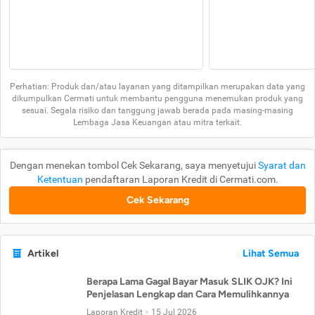
Perhatian: Produk dan/atau layanan yang ditampilkan merupakan data yang
dikumpulkan Cermati untuk membantu pengguna menemukan produk yang
sesuai. Segala risiko dan tanggung jawab berada pada masing-masing
Lembaga Jasa Keuangan atau mitra terkait.
Dengan menekan tombol Cek Sekarang, saya menyetujui
Syarat dan
Ketentuan
pendaftaran Laporan Kredit di Cermati.com.
Cek Sekarang
Artikel
Lihat Semua
Berapa Lama Gagal Bayar Masuk SLIK OJK? Ini
Penjelasan Lengkap dan Cara Memulihkannya
Laporan Kredit
15 Jul 2026