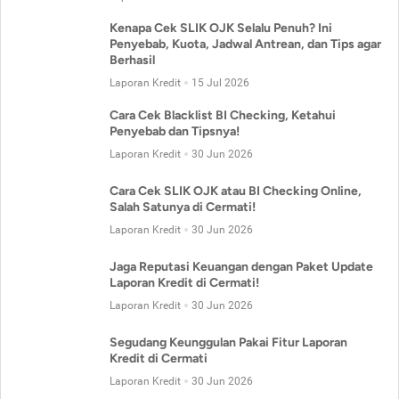
Kenapa Cek SLIK OJK Selalu Penuh? Ini
Penyebab, Kuota, Jadwal Antrean, dan Tips agar
Berhasil
Laporan Kredit
15 Jul 2026
Cara Cek Blacklist BI Checking, Ketahui
Penyebab dan Tipsnya!
Laporan Kredit
30 Jun 2026
Cara Cek SLIK OJK atau BI Checking Online,
Salah Satunya di Cermati!
Laporan Kredit
30 Jun 2026
Jaga Reputasi Keuangan dengan Paket Update
Laporan Kredit di Cermati!
Laporan Kredit
30 Jun 2026
Segudang Keunggulan Pakai Fitur Laporan
Kredit di Cermati
Laporan Kredit
30 Jun 2026