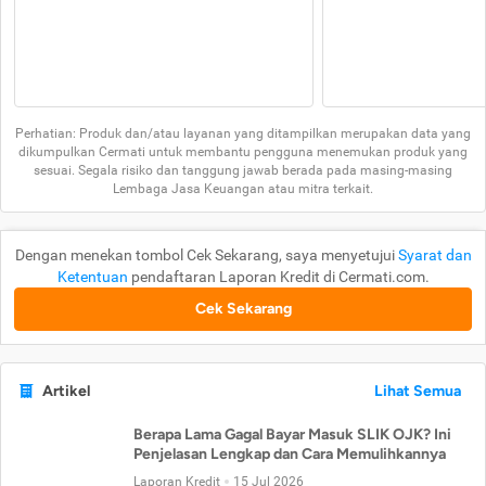
Perhatian: Produk dan/atau layanan yang ditampilkan merupakan data yang
dikumpulkan Cermati untuk membantu pengguna menemukan produk yang
sesuai. Segala risiko dan tanggung jawab berada pada masing-masing
Lembaga Jasa Keuangan atau mitra terkait.
Dengan menekan tombol Cek Sekarang, saya menyetujui
Syarat dan
Ketentuan
pendaftaran Laporan Kredit di Cermati.com.
Cek Sekarang
Artikel
Lihat Semua
Berapa Lama Gagal Bayar Masuk SLIK OJK? Ini
Penjelasan Lengkap dan Cara Memulihkannya
Laporan Kredit
15 Jul 2026