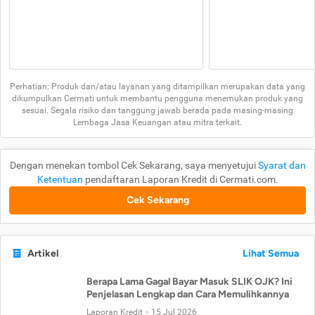
Perhatian: Produk dan/atau layanan yang ditampilkan merupakan data yang
dikumpulkan Cermati untuk membantu pengguna menemukan produk yang
sesuai. Segala risiko dan tanggung jawab berada pada masing-masing
Lembaga Jasa Keuangan atau mitra terkait.
Dengan menekan tombol Cek Sekarang, saya menyetujui
Syarat dan
Ketentuan
pendaftaran Laporan Kredit di Cermati.com.
Cek Sekarang
Artikel
Lihat Semua
Berapa Lama Gagal Bayar Masuk SLIK OJK? Ini
Penjelasan Lengkap dan Cara Memulihkannya
Laporan Kredit
15 Jul 2026