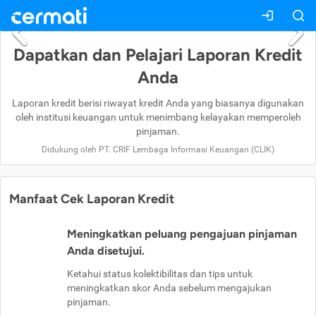
Dapatkan dan Pelajari Laporan Kredit
Anda
Laporan kredit berisi riwayat kredit Anda yang biasanya digunakan
oleh institusi keuangan untuk menimbang kelayakan memperoleh
pinjaman.
Didukung oleh PT. CRIF Lembaga Informasi Keuangan (CLIK)
Manfaat Cek Laporan Kredit
Meningkatkan peluang pengajuan pinjaman
Anda disetujui.
Ketahui status kolektibilitas dan tips untuk
meningkatkan skor Anda sebelum mengajukan
pinjaman.