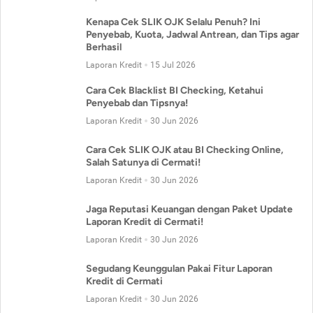
Kenapa Cek SLIK OJK Selalu Penuh? Ini
Penyebab, Kuota, Jadwal Antrean, dan Tips agar
Berhasil
Laporan Kredit
15 Jul 2026
Cara Cek Blacklist BI Checking, Ketahui
Penyebab dan Tipsnya!
Laporan Kredit
30 Jun 2026
Cara Cek SLIK OJK atau BI Checking Online,
Salah Satunya di Cermati!
Laporan Kredit
30 Jun 2026
Jaga Reputasi Keuangan dengan Paket Update
Laporan Kredit di Cermati!
Laporan Kredit
30 Jun 2026
Segudang Keunggulan Pakai Fitur Laporan
Kredit di Cermati
Laporan Kredit
30 Jun 2026