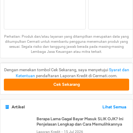
Perhatian: Produk dan/atau layanan yang ditampilkan merupakan data yang
dikumpulkan Cermati untuk membantu pengguna menemukan produk yang
sesuai. Segala risiko dan tanggung jawab berada pada masing-masing
Lembaga Jasa Keuangan atau mitra terkait.
Dengan menekan tombol Cek Sekarang, saya menyetujui
Syarat dan
Ketentuan
pendaftaran Laporan Kredit di Cermati.com.
Cek Sekarang
Artikel
Lihat Semua
Berapa Lama Gagal Bayar Masuk SLIK OJK? Ini
Penjelasan Lengkap dan Cara Memulihkannya
Laporan Kredit
15 Jul 2026