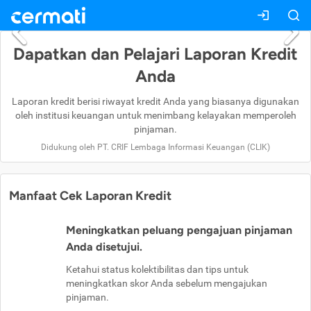
Dapatkan dan Pelajari Laporan Kredit
Anda
Laporan kredit berisi riwayat kredit Anda yang biasanya digunakan
oleh institusi keuangan untuk menimbang kelayakan memperoleh
pinjaman.
Didukung oleh PT. CRIF Lembaga Informasi Keuangan (CLIK)
Manfaat Cek Laporan Kredit
Meningkatkan peluang pengajuan pinjaman
Anda disetujui.
Ketahui status kolektibilitas dan tips untuk
meningkatkan skor Anda sebelum mengajukan
pinjaman.