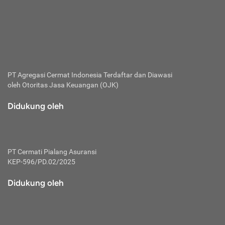
penurunan suku bunga, maupun keringanan lain untuk
memudahkan pelunasan utang tersebut.
PT Agregasi Cermat Indonesia
Terdaftar dan Diawasi
oleh Otoritas Jasa Keuangan (OJK)
Didukung oleh
PT Cermati Pialang Asuransi
KEP-596/PD.02/2025
Didukung oleh