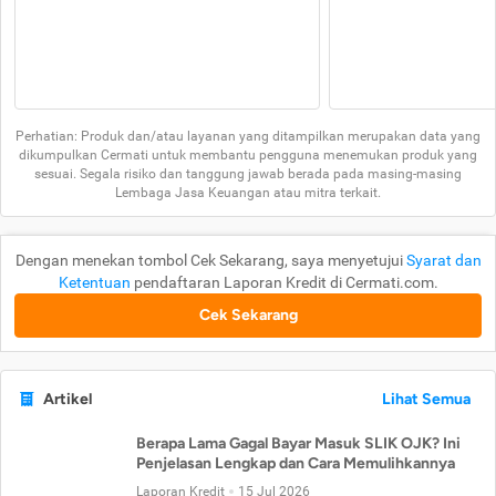
Perhatian: Produk dan/atau layanan yang ditampilkan merupakan data yang
dikumpulkan Cermati untuk membantu pengguna menemukan produk yang
sesuai. Segala risiko dan tanggung jawab berada pada masing-masing
Lembaga Jasa Keuangan atau mitra terkait.
Dengan menekan tombol Cek Sekarang, saya menyetujui
Syarat dan
Ketentuan
pendaftaran Laporan Kredit di Cermati.com.
Cek Sekarang
Artikel
Lihat Semua
Berapa Lama Gagal Bayar Masuk SLIK OJK? Ini
Penjelasan Lengkap dan Cara Memulihkannya
Laporan Kredit
15 Jul 2026