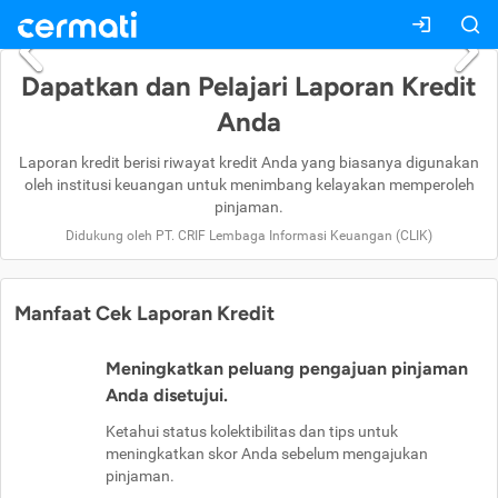
Dapatkan dan Pelajari Laporan Kredit
Anda
Laporan kredit berisi riwayat kredit Anda yang biasanya digunakan
oleh institusi keuangan untuk menimbang kelayakan memperoleh
pinjaman.
Didukung oleh PT. CRIF Lembaga Informasi Keuangan (CLIK)
Manfaat Cek Laporan Kredit
Meningkatkan peluang pengajuan pinjaman
Anda disetujui.
Ketahui status kolektibilitas dan tips untuk
meningkatkan skor Anda sebelum mengajukan
pinjaman.