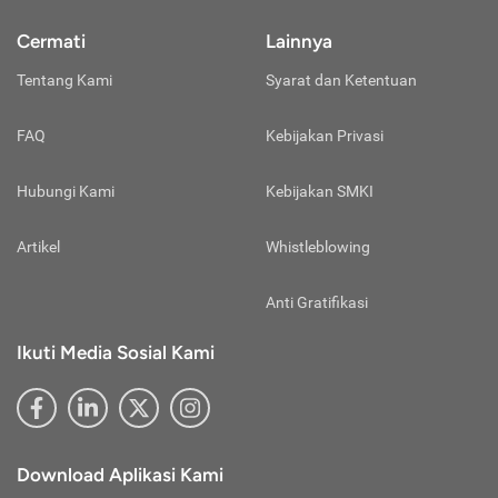
skor kredit.
Cermati
Lainnya
Batasi Tanggungan Utang
Tentang Kami
Tips lainnya untuk menurunkan skor kredit adalah
Syarat dan Ketentuan
membatasi tanggungan utang. Mulai lunasi pinjaman
tanpa mengajukan pinjaman baru agar limit kredit yang
FAQ
Kebijakan Privasi
dimiliki kembali ideal. Dengan begitu, skor kredit akan ikut
membaik dan memudahkan Anda untuk memohon utang
Hubungi Kami
Kebijakan SMKI
baru ketika dibutuhkan di situasi darurat.
Lunasi Beban Utang yang Tertunggak
Artikel
Whistleblowing
Tips mempertahankan skor kredit agar tetap positif yang
terakhir adalah dengan melunasi utang yang sudah
Anti Gratifikasi
terlanjur tertunggak. Melunasi utang yang tertunggak
adalah satu-satunya cara yang bisa dilakukan untuk
Ikuti Media Sosial Kami
memperbaiki skor kredit yang buruk.
Jika memang masih kesulitan untuk menuntaskan
tanggungan tersebut, Anda bisa mengajukan keringanan
ke pihak penyedia pinjaman. Biasanya, Anda akan
Download Aplikasi Kami
mendapatkan bantuan berupa perpanjangan tenor,