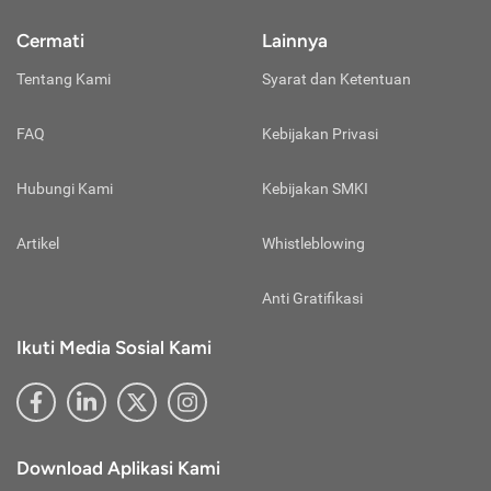
skor kredit.
Cermati
Lainnya
Batasi Tanggungan Utang
Tentang Kami
Tips lainnya untuk menurunkan skor kredit adalah
Syarat dan Ketentuan
membatasi tanggungan utang. Mulai lunasi pinjaman
tanpa mengajukan pinjaman baru agar limit kredit yang
FAQ
Kebijakan Privasi
dimiliki kembali ideal. Dengan begitu, skor kredit akan ikut
membaik dan memudahkan Anda untuk memohon utang
Hubungi Kami
Kebijakan SMKI
baru ketika dibutuhkan di situasi darurat.
Lunasi Beban Utang yang Tertunggak
Artikel
Whistleblowing
Tips mempertahankan skor kredit agar tetap positif yang
terakhir adalah dengan melunasi utang yang sudah
Anti Gratifikasi
terlanjur tertunggak. Melunasi utang yang tertunggak
adalah satu-satunya cara yang bisa dilakukan untuk
Ikuti Media Sosial Kami
memperbaiki skor kredit yang buruk.
Jika memang masih kesulitan untuk menuntaskan
tanggungan tersebut, Anda bisa mengajukan keringanan
ke pihak penyedia pinjaman. Biasanya, Anda akan
Download Aplikasi Kami
mendapatkan bantuan berupa perpanjangan tenor,