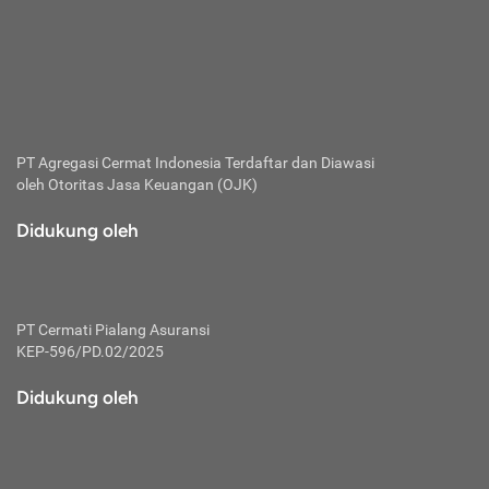
penurunan suku bunga, maupun keringanan lain untuk
memudahkan pelunasan utang tersebut.
PT Agregasi Cermat Indonesia
Terdaftar dan Diawasi
oleh Otoritas Jasa Keuangan (OJK)
Didukung oleh
PT Cermati Pialang Asuransi
KEP-596/PD.02/2025
Didukung oleh