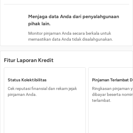
Menjaga data Anda dari penyalahgunaan
pihak lain.
Monitor pinjaman Anda secara berkala untuk
memastikan data Anda tidak disalahgunakan.
Fitur Laporan Kredit
Status Kolektibilitas
Pinjaman Terlambat D
Cek reputasi finansial dan rekam jejak
Ringkasan pinjaman y
pinjaman Anda.
dibayar beserta nomi
terlambat.