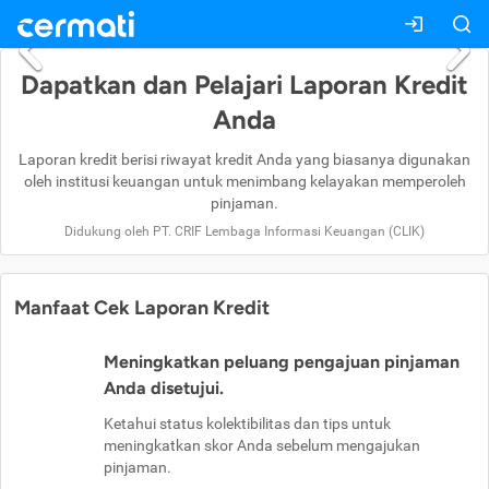
Dapatkan dan Pelajari Laporan Kredit
Anda
Laporan kredit berisi riwayat kredit Anda yang biasanya digunakan
oleh institusi keuangan untuk menimbang kelayakan memperoleh
pinjaman.
Didukung oleh PT. CRIF Lembaga Informasi Keuangan (CLIK)
Manfaat Cek Laporan Kredit
Meningkatkan peluang pengajuan pinjaman
Anda disetujui.
Ketahui status kolektibilitas dan tips untuk
meningkatkan skor Anda sebelum mengajukan
pinjaman.