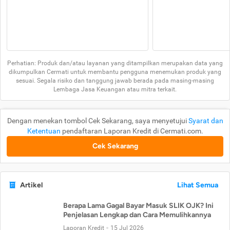
Perhatian: Produk dan/atau layanan yang ditampilkan merupakan data yang
dikumpulkan Cermati untuk membantu pengguna menemukan produk yang
sesuai. Segala risiko dan tanggung jawab berada pada masing-masing
Lembaga Jasa Keuangan atau mitra terkait.
Dengan menekan tombol Cek Sekarang, saya menyetujui
Syarat dan
Ketentuan
pendaftaran Laporan Kredit di Cermati.com.
Cek Sekarang
Artikel
Lihat Semua
Berapa Lama Gagal Bayar Masuk SLIK OJK? Ini
Penjelasan Lengkap dan Cara Memulihkannya
Laporan Kredit
15 Jul 2026