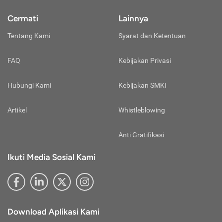
skor kredit.
Cermati
Lainnya
Batasi Tanggungan Utang
Tentang Kami
Tips lainnya untuk menurunkan skor kredit adalah
Syarat dan Ketentuan
membatasi tanggungan utang. Mulai lunasi pinjaman
tanpa mengajukan pinjaman baru agar limit kredit yang
FAQ
Kebijakan Privasi
dimiliki kembali ideal. Dengan begitu, skor kredit akan ikut
membaik dan memudahkan Anda untuk memohon utang
Hubungi Kami
Kebijakan SMKI
baru ketika dibutuhkan di situasi darurat.
Lunasi Beban Utang yang Tertunggak
Artikel
Whistleblowing
Tips mempertahankan skor kredit agar tetap positif yang
terakhir adalah dengan melunasi utang yang sudah
Anti Gratifikasi
terlanjur tertunggak. Melunasi utang yang tertunggak
adalah satu-satunya cara yang bisa dilakukan untuk
Ikuti Media Sosial Kami
memperbaiki skor kredit yang buruk.
Jika memang masih kesulitan untuk menuntaskan
tanggungan tersebut, Anda bisa mengajukan keringanan
ke pihak penyedia pinjaman. Biasanya, Anda akan
Download Aplikasi Kami
mendapatkan bantuan berupa perpanjangan tenor,