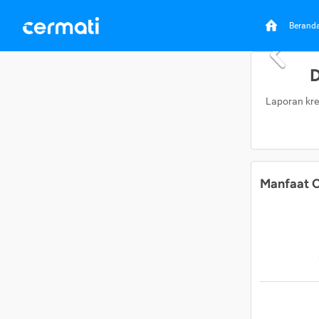
Berand
D
Laporan kre
Manfaat C