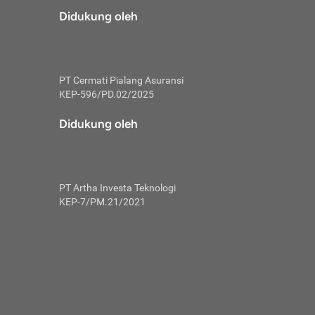
risiko dalam
Didukung oleh
ski tidak
i pengguna
 yang lebih
PT Cermati Pialang Asuransi
hui skor
KEP-596/PD.02/2025
usahakan untuk
Didukung oleh
ng. Mulai
 kembali ideal.
PT Artha Investa Teknologi
 memohon utang
KEP-7/PM.21/2021
gan melunasi
ah satu-
 bisa