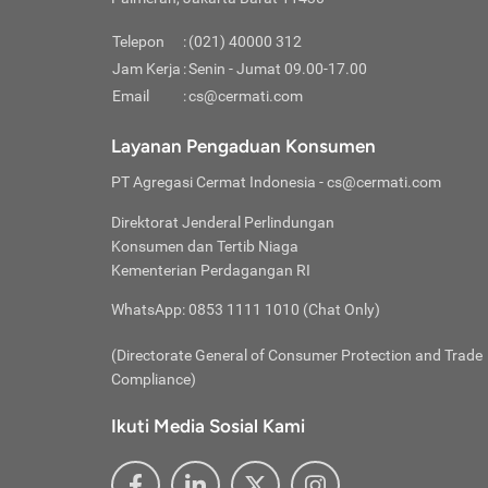
Pinjaman
pembayaran,
tidak ditamp
Kredit U
Jika 
memberikan
Telepon
:
(021) 40000 312
digun
Jam Kerja
:
Senin - Jumat 09.00-17.00
Memiliki la
lama 
Email
:
cs@cermati.com
rendah dan 
Berka
Anda 
Layanan Pengaduan Konsumen
pinja
PT Agregasi Cermat Indonesia
- cs@cermati.com
seger
Direktorat Jenderal Perlindungan
Batas
Konsumen dan Tertib Niaga
Tips 
Kementerian Perdagangan RI
lunas
Denga
WhatsApp: 0853 1111 1010 (Chat Only)
baru 
(Directorate General of Consumer Protection and Trade
Lunas
Compliance)
Tips 
utang
Ikuti Media Sosial Kami
satun
Jika 