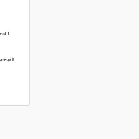
mati!
ermati!