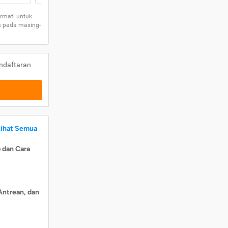
rmati untuk
a pada masing-
ndaftaran
Lihat Semua
 dan Cara
Antrean, dan