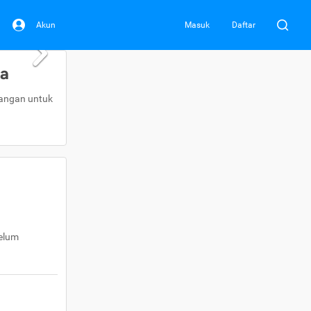
Akun
Masuk
Daftar
da
uangan untuk
belum