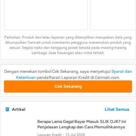
Perhatian: Produk dan/atau layanan yang ditampilkan merupakan data yang
dikumpulkan Cermati untuk membantu pengguna menemukan produk yang
sesuai. Segala risiko dan tanggung jawab berada pada masing-masing
Lembaga Jasa Keuangan atau mitra terkait.
Dengan menekan tombol Cek Sekarang, saya menyetujui
Syarat dan
Ketentuan
pendaftaran Laporan Kredit di Cermati.com.
Cek Sekarang
Artikel
Lihat Semua
Berapa Lama Gagal Bayar Masuk SLIK OJK? Ini
Penjelasan Lengkap dan Cara Memulihkannya
Laporan Kredit
15 Jul 2026