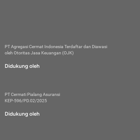
penurunan suku bunga, maupun keringanan lain untuk
memudahkan pelunasan utang tersebut.
PT Agregasi Cermat Indonesia
Terdaftar dan Diawasi
oleh Otoritas Jasa Keuangan (OJK)
Didukung oleh
PT Cermati Pialang Asuransi
KEP-596/PD.02/2025
Didukung oleh