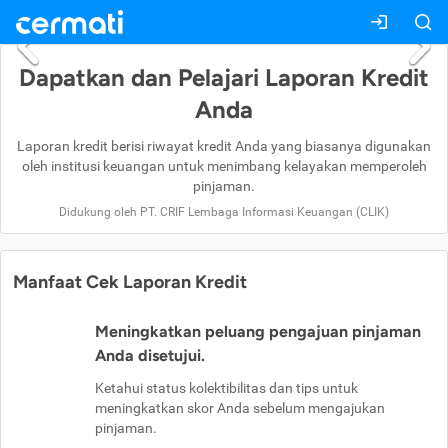
Dapatkan dan Pelajari Laporan Kredit
Anda
Laporan kredit berisi riwayat kredit Anda yang biasanya digunakan
oleh institusi keuangan untuk menimbang kelayakan memperoleh
pinjaman.
Didukung oleh PT. CRIF Lembaga Informasi Keuangan (CLIK)
Manfaat Cek Laporan Kredit
Meningkatkan peluang pengajuan pinjaman
Anda disetujui.
Ketahui status kolektibilitas dan tips untuk
meningkatkan skor Anda sebelum mengajukan
pinjaman.