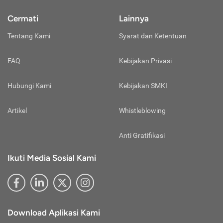
skor kredit.
Cermati
Lainnya
Batasi Tanggungan Utang
Tentang Kami
Tips lainnya untuk menurunkan skor kredit adalah
Syarat dan Ketentuan
membatasi tanggungan utang. Mulai lunasi pinjaman
tanpa mengajukan pinjaman baru agar limit kredit yang
FAQ
Kebijakan Privasi
dimiliki kembali ideal. Dengan begitu, skor kredit akan ikut
membaik dan memudahkan Anda untuk memohon utang
Hubungi Kami
Kebijakan SMKI
baru ketika dibutuhkan di situasi darurat.
Lunasi Beban Utang yang Tertunggak
Artikel
Whistleblowing
Tips mempertahankan skor kredit agar tetap positif yang
terakhir adalah dengan melunasi utang yang sudah
Anti Gratifikasi
terlanjur tertunggak. Melunasi utang yang tertunggak
adalah satu-satunya cara yang bisa dilakukan untuk
Ikuti Media Sosial Kami
memperbaiki skor kredit yang buruk.
Jika memang masih kesulitan untuk menuntaskan
tanggungan tersebut, Anda bisa mengajukan keringanan
ke pihak penyedia pinjaman. Biasanya, Anda akan
Download Aplikasi Kami
mendapatkan bantuan berupa perpanjangan tenor,