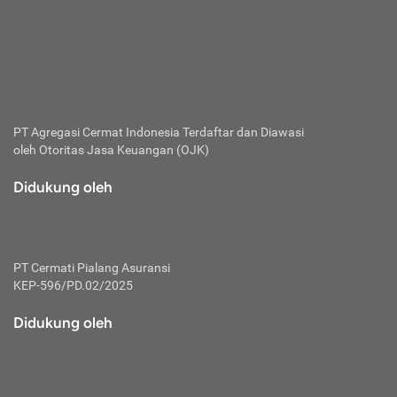
penurunan suku bunga, maupun keringanan lain untuk
memudahkan pelunasan utang tersebut.
PT Agregasi Cermat Indonesia
Terdaftar dan Diawasi
oleh Otoritas Jasa Keuangan (OJK)
Didukung oleh
PT Cermati Pialang Asuransi
KEP-596/PD.02/2025
Didukung oleh