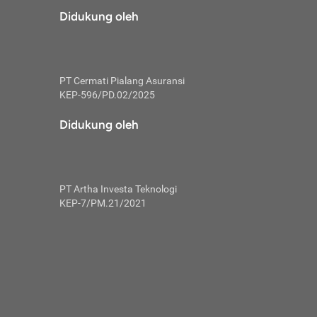
risiko dalam
Didukung oleh
ski tidak
i pengguna
 yang lebih
PT Cermati Pialang Asuransi
hui skor
KEP-596/PD.02/2025
usahakan untuk
Didukung oleh
ng. Mulai
 kembali ideal.
PT Artha Investa Teknologi
 memohon utang
KEP-7/PM.21/2021
gan melunasi
ah satu-
 bisa