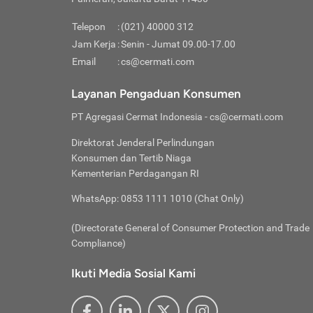
Pinjaman
pembayaran,
tidak ditamp
Kredit U
Jika 
memberikan
Telepon
:
(021) 40000 312
digun
Jam Kerja
:
Senin - Jumat 09.00-17.00
Memiliki la
lama 
Email
:
cs@cermati.com
rendah dan 
Berka
Anda 
Layanan Pengaduan Konsumen
pinja
PT Agregasi Cermat Indonesia
- cs@cermati.com
seger
Direktorat Jenderal Perlindungan
Batas
Konsumen dan Tertib Niaga
Tips 
Kementerian Perdagangan RI
lunas
Denga
WhatsApp: 0853 1111 1010 (Chat Only)
baru 
(Directorate General of Consumer Protection and Trade
Lunas
Compliance)
Tips 
utang
Ikuti Media Sosial Kami
satun
Jika 