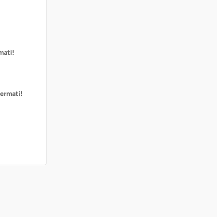
mati!
ermati!