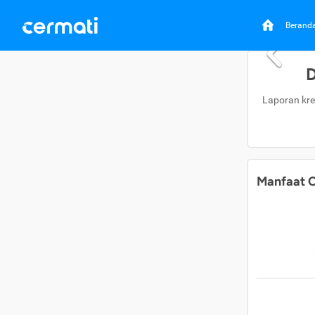
Berand
D
Laporan kre
Manfaat C