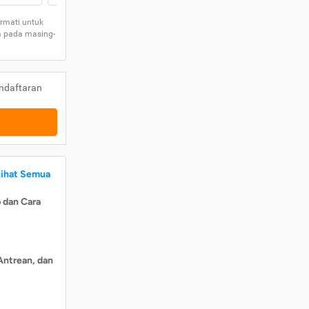
rmati untuk
a pada masing-
ndaftaran
Lihat Semua
 dan Cara
Antrean, dan