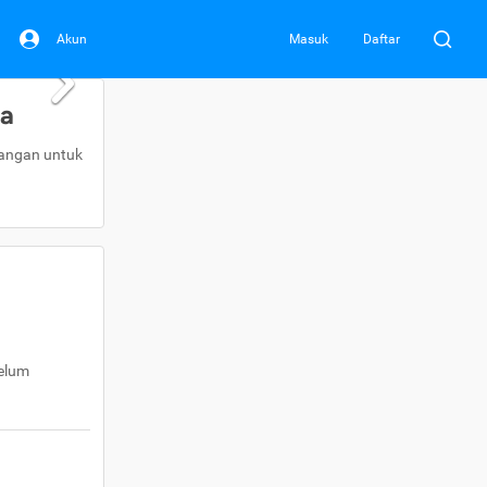
Akun
Masuk
Daftar
da
uangan untuk
belum