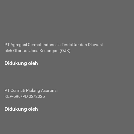
penurunan suku bunga, maupun keringanan lain untuk
memudahkan pelunasan utang tersebut.
PT Agregasi Cermat Indonesia
Terdaftar dan Diawasi
oleh Otoritas Jasa Keuangan (OJK)
Didukung oleh
PT Cermati Pialang Asuransi
KEP-596/PD.02/2025
Didukung oleh