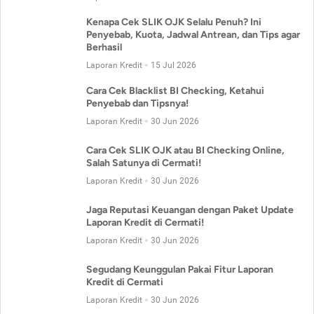
Kenapa Cek SLIK OJK Selalu Penuh? Ini
Penyebab, Kuota, Jadwal Antrean, dan Tips agar
Berhasil
Laporan Kredit
15 Jul 2026
Cara Cek Blacklist BI Checking, Ketahui
Penyebab dan Tipsnya!
Laporan Kredit
30 Jun 2026
Cara Cek SLIK OJK atau BI Checking Online,
Salah Satunya di Cermati!
Laporan Kredit
30 Jun 2026
Jaga Reputasi Keuangan dengan Paket Update
Laporan Kredit di Cermati!
Laporan Kredit
30 Jun 2026
Segudang Keunggulan Pakai Fitur Laporan
Kredit di Cermati
Laporan Kredit
30 Jun 2026