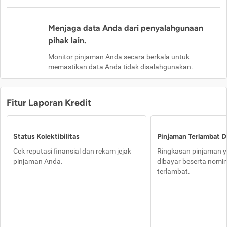
Menjaga data Anda dari penyalahgunaan
pihak lain.
Monitor pinjaman Anda secara berkala untuk
memastikan data Anda tidak disalahgunakan.
Fitur Laporan Kredit
Status Kolektibilitas
Pinjaman Terlambat D
Cek reputasi finansial dan rekam jejak
Ringkasan pinjaman y
pinjaman Anda.
dibayar beserta nomi
terlambat.