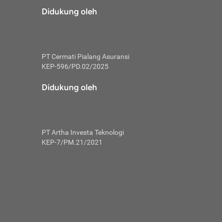
risiko dalam
Didukung oleh
ski tidak
i pengguna
 yang lebih
PT Cermati Pialang Asuransi
hui skor
KEP-596/PD.02/2025
usahakan untuk
Didukung oleh
ng. Mulai
 kembali ideal.
PT Artha Investa Teknologi
 memohon utang
KEP-7/PM.21/2021
gan melunasi
ah satu-
 bisa