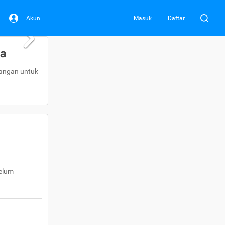
Akun
Masuk
Daftar
da
uangan untuk
belum