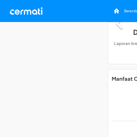
Berand
D
Laporan kre
Manfaat C