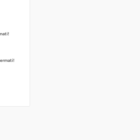
mati!
ermati!