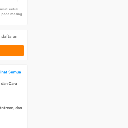
rmati untuk
a pada masing-
ndaftaran
Lihat Semua
 dan Cara
Antrean, dan