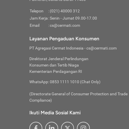
Pinjaman
pembayaran,
tidak ditamp
Kredit U
Jika 
memberikan
Telepon
:
(021) 40000 312
digun
Jam Kerja
:
Senin - Jumat 09.00-17.00
Memiliki la
lama 
Email
:
cs@cermati.com
rendah dan 
Berka
Anda 
Layanan Pengaduan Konsumen
pinja
PT Agregasi Cermat Indonesia
- cs@cermati.com
seger
Direktorat Jenderal Perlindungan
Batas
Konsumen dan Tertib Niaga
Tips 
Kementerian Perdagangan RI
lunas
Denga
WhatsApp: 0853 1111 1010 (Chat Only)
baru 
(Directorate General of Consumer Protection and Trade
Lunas
Compliance)
Tips 
utang
Ikuti Media Sosial Kami
satun
Jika 