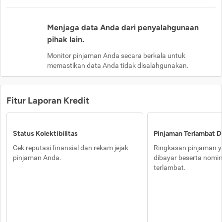
Menjaga data Anda dari penyalahgunaan
pihak lain.
Monitor pinjaman Anda secara berkala untuk
memastikan data Anda tidak disalahgunakan.
Fitur Laporan Kredit
Status Kolektibilitas
Pinjaman Terlambat D
Cek reputasi finansial dan rekam jejak
Ringkasan pinjaman y
pinjaman Anda.
dibayar beserta nomi
terlambat.