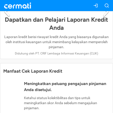
Dapatkan dan Pelajari Laporan Kredit
Anda
Laporan kredit berisi riwayat kredit Anda yang biasanya digunakan
oleh institusi keuangan untuk menimbang kelayakan memperoleh
pinjaman.
Didukung oleh PT. CRIF Lembaga Informasi Keuangan (CLIK)
Manfaat Cek Laporan Kredit
Meningkatkan peluang pengajuan pinjaman
Anda disetujui.
Ketahui status kolektibilitas dan tips untuk
meningkatkan skor Anda sebelum mengajukan
pinjaman.