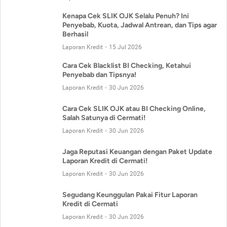
Kenapa Cek SLIK OJK Selalu Penuh? Ini
Penyebab, Kuota, Jadwal Antrean, dan Tips agar
Berhasil
Laporan Kredit
15 Jul 2026
Cara Cek Blacklist BI Checking, Ketahui
Penyebab dan Tipsnya!
Laporan Kredit
30 Jun 2026
Cara Cek SLIK OJK atau BI Checking Online,
Salah Satunya di Cermati!
Laporan Kredit
30 Jun 2026
Jaga Reputasi Keuangan dengan Paket Update
Laporan Kredit di Cermati!
Laporan Kredit
30 Jun 2026
Segudang Keunggulan Pakai Fitur Laporan
Kredit di Cermati
Laporan Kredit
30 Jun 2026