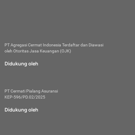
penurunan suku bunga, maupun keringanan lain untuk
memudahkan pelunasan utang tersebut.
PT Agregasi Cermat Indonesia
Terdaftar dan Diawasi
oleh Otoritas Jasa Keuangan (OJK)
Didukung oleh
PT Cermati Pialang Asuransi
KEP-596/PD.02/2025
Didukung oleh