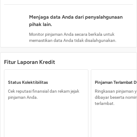
Menjaga data Anda dari penyalahgunaan
pihak lain.
Monitor pinjaman Anda secara berkala untuk
memastikan data Anda tidak disalahgunakan.
Fitur Laporan Kredit
Status Kolektibilitas
Pinjaman Terlambat D
Cek reputasi finansial dan rekam jejak
Ringkasan pinjaman y
pinjaman Anda.
dibayar beserta nomi
terlambat.