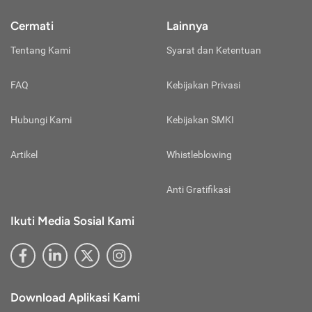
skor kredit.
Cermati
Lainnya
Batasi Tanggungan Utang
Tentang Kami
Tips lainnya untuk menurunkan skor kredit adalah
Syarat dan Ketentuan
membatasi tanggungan utang. Mulai lunasi pinjaman
tanpa mengajukan pinjaman baru agar limit kredit yang
FAQ
Kebijakan Privasi
dimiliki kembali ideal. Dengan begitu, skor kredit akan ikut
membaik dan memudahkan Anda untuk memohon utang
Hubungi Kami
Kebijakan SMKI
baru ketika dibutuhkan di situasi darurat.
Lunasi Beban Utang yang Tertunggak
Artikel
Whistleblowing
Tips mempertahankan skor kredit agar tetap positif yang
terakhir adalah dengan melunasi utang yang sudah
Anti Gratifikasi
terlanjur tertunggak. Melunasi utang yang tertunggak
adalah satu-satunya cara yang bisa dilakukan untuk
Ikuti Media Sosial Kami
memperbaiki skor kredit yang buruk.
Jika memang masih kesulitan untuk menuntaskan
tanggungan tersebut, Anda bisa mengajukan keringanan
ke pihak penyedia pinjaman. Biasanya, Anda akan
Download Aplikasi Kami
mendapatkan bantuan berupa perpanjangan tenor,