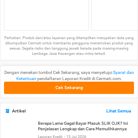
Perhatian: Produk dan/atau layanan yang ditampilkan merupakan data yang
dikumpulkan Cermati untuk membantu pengguna menemukan produk yang
sesuai. Segala risiko dan tanggung jawab berada pada masing-masing
Lembaga Jasa Keuangan atau mitra terkait.
Dengan menekan tombol Cek Sekarang, saya menyetujui
Syarat dan
Ketentuan
pendaftaran Laporan Kredit di Cermati.com.
Cek Sekarang
Artikel
Lihat Semua
Berapa Lama Gagal Bayar Masuk SLIK OJK? Ini
Penjelasan Lengkap dan Cara Memulihkannya
Laporan Kredit
15 Jul 2026