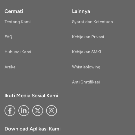
skor kredit.
Cermati
Lainnya
Batasi Tanggungan Utang
Tentang Kami
Tips lainnya untuk menurunkan skor kredit adalah
Syarat dan Ketentuan
membatasi tanggungan utang. Mulai lunasi pinjaman
tanpa mengajukan pinjaman baru agar limit kredit yang
FAQ
Kebijakan Privasi
dimiliki kembali ideal. Dengan begitu, skor kredit akan ikut
membaik dan memudahkan Anda untuk memohon utang
Hubungi Kami
Kebijakan SMKI
baru ketika dibutuhkan di situasi darurat.
Lunasi Beban Utang yang Tertunggak
Artikel
Whistleblowing
Tips mempertahankan skor kredit agar tetap positif yang
terakhir adalah dengan melunasi utang yang sudah
Anti Gratifikasi
terlanjur tertunggak. Melunasi utang yang tertunggak
adalah satu-satunya cara yang bisa dilakukan untuk
Ikuti Media Sosial Kami
memperbaiki skor kredit yang buruk.
Jika memang masih kesulitan untuk menuntaskan
tanggungan tersebut, Anda bisa mengajukan keringanan
ke pihak penyedia pinjaman. Biasanya, Anda akan
Download Aplikasi Kami
mendapatkan bantuan berupa perpanjangan tenor,