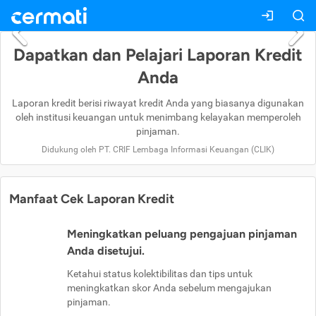
Dapatkan dan Pelajari Laporan Kredit
Anda
Laporan kredit berisi riwayat kredit Anda yang biasanya digunakan
oleh institusi keuangan untuk menimbang kelayakan memperoleh
pinjaman.
Didukung oleh PT. CRIF Lembaga Informasi Keuangan (CLIK)
Manfaat Cek Laporan Kredit
Meningkatkan peluang pengajuan pinjaman
Anda disetujui.
Ketahui status kolektibilitas dan tips untuk
meningkatkan skor Anda sebelum mengajukan
pinjaman.