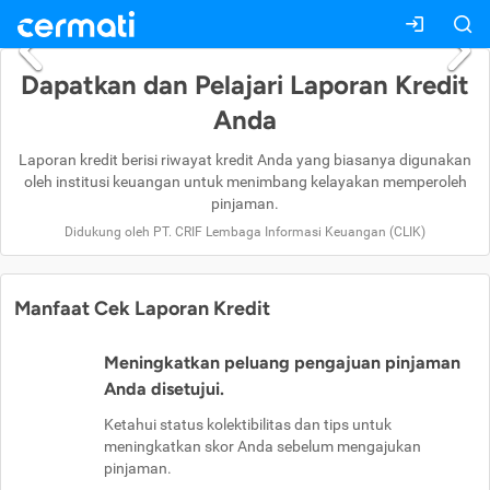
Dapatkan dan Pelajari Laporan Kredit
Anda
Laporan kredit berisi riwayat kredit Anda yang biasanya digunakan
oleh institusi keuangan untuk menimbang kelayakan memperoleh
pinjaman.
Didukung oleh PT. CRIF Lembaga Informasi Keuangan (CLIK)
Manfaat Cek Laporan Kredit
Meningkatkan peluang pengajuan pinjaman
Anda disetujui.
Ketahui status kolektibilitas dan tips untuk
meningkatkan skor Anda sebelum mengajukan
pinjaman.