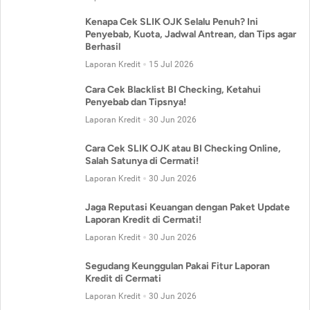
Kenapa Cek SLIK OJK Selalu Penuh? Ini
Penyebab, Kuota, Jadwal Antrean, dan Tips agar
Berhasil
Laporan Kredit
15 Jul 2026
Cara Cek Blacklist BI Checking, Ketahui
Penyebab dan Tipsnya!
Laporan Kredit
30 Jun 2026
Cara Cek SLIK OJK atau BI Checking Online,
Salah Satunya di Cermati!
Laporan Kredit
30 Jun 2026
Jaga Reputasi Keuangan dengan Paket Update
Laporan Kredit di Cermati!
Laporan Kredit
30 Jun 2026
Segudang Keunggulan Pakai Fitur Laporan
Kredit di Cermati
Laporan Kredit
30 Jun 2026