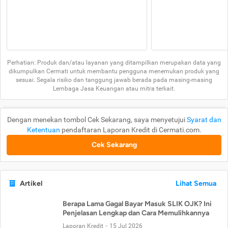
Perhatian: Produk dan/atau layanan yang ditampilkan merupakan data yang
dikumpulkan Cermati untuk membantu pengguna menemukan produk yang
sesuai. Segala risiko dan tanggung jawab berada pada masing-masing
Lembaga Jasa Keuangan atau mitra terkait.
Dengan menekan tombol Cek Sekarang, saya menyetujui
Syarat dan
Ketentuan
pendaftaran Laporan Kredit di Cermati.com.
Cek Sekarang
Artikel
Lihat Semua
Berapa Lama Gagal Bayar Masuk SLIK OJK? Ini
Penjelasan Lengkap dan Cara Memulihkannya
Laporan Kredit
15 Jul 2026