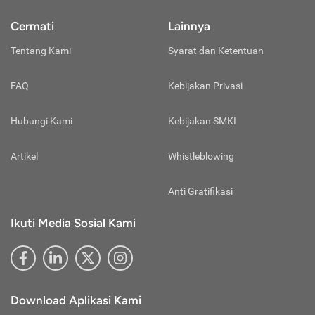
skor kredit.
Cermati
Lainnya
Batasi Tanggungan Utang
Tentang Kami
Tips lainnya untuk menurunkan skor kredit adalah
Syarat dan Ketentuan
membatasi tanggungan utang. Mulai lunasi pinjaman
tanpa mengajukan pinjaman baru agar limit kredit yang
FAQ
Kebijakan Privasi
dimiliki kembali ideal. Dengan begitu, skor kredit akan ikut
membaik dan memudahkan Anda untuk memohon utang
Hubungi Kami
Kebijakan SMKI
baru ketika dibutuhkan di situasi darurat.
Lunasi Beban Utang yang Tertunggak
Artikel
Whistleblowing
Tips mempertahankan skor kredit agar tetap positif yang
terakhir adalah dengan melunasi utang yang sudah
Anti Gratifikasi
terlanjur tertunggak. Melunasi utang yang tertunggak
adalah satu-satunya cara yang bisa dilakukan untuk
Ikuti Media Sosial Kami
memperbaiki skor kredit yang buruk.
Jika memang masih kesulitan untuk menuntaskan
tanggungan tersebut, Anda bisa mengajukan keringanan
ke pihak penyedia pinjaman. Biasanya, Anda akan
Download Aplikasi Kami
mendapatkan bantuan berupa perpanjangan tenor,