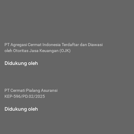
penurunan suku bunga, maupun keringanan lain untuk
memudahkan pelunasan utang tersebut.
PT Agregasi Cermat Indonesia
Terdaftar dan Diawasi
oleh Otoritas Jasa Keuangan (OJK)
Didukung oleh
PT Cermati Pialang Asuransi
KEP-596/PD.02/2025
Didukung oleh