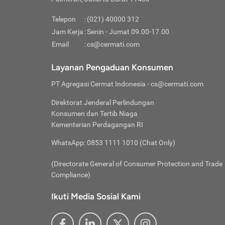
Pinjaman
pembayaran,
tidak ditamp
Kredit U
Jika 
memberikan
Telepon
:
(021) 40000 312
digun
Jam Kerja
:
Senin - Jumat 09.00-17.00
Memiliki la
lama 
Email
:
cs@cermati.com
rendah dan 
Berka
Anda 
Layanan Pengaduan Konsumen
pinja
PT Agregasi Cermat Indonesia
- cs@cermati.com
seger
Direktorat Jenderal Perlindungan
Batas
Konsumen dan Tertib Niaga
Tips 
Kementerian Perdagangan RI
lunas
Denga
WhatsApp: 0853 1111 1010 (Chat Only)
baru 
(Directorate General of Consumer Protection and Trade
Lunas
Compliance)
Tips 
utang
Ikuti Media Sosial Kami
satun
Jika 