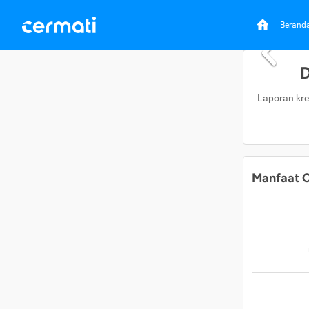
Berand
D
Laporan kre
Manfaat C