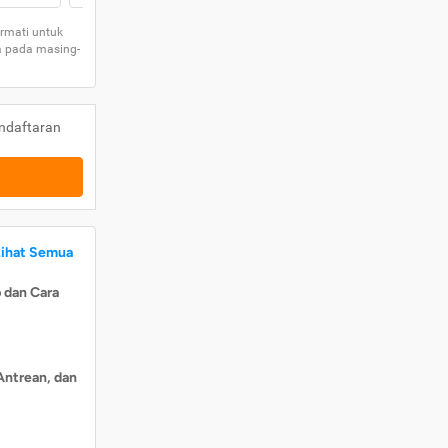
rmati untuk
a pada masing-
ndaftaran
Lihat Semua
 dan Cara
Antrean, dan