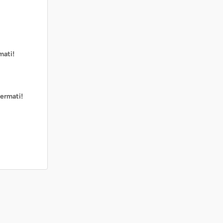
mati!
ermati!