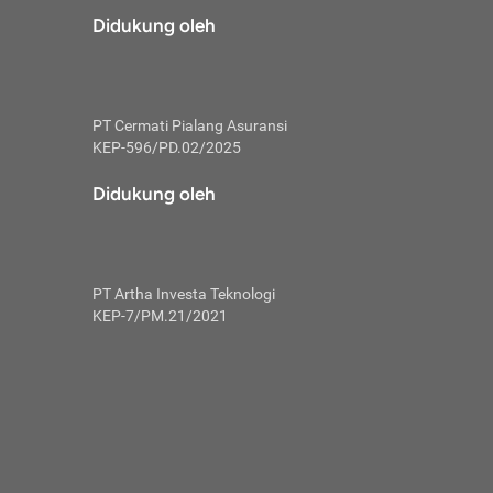
risiko dalam
Didukung oleh
ski tidak
i pengguna
 yang lebih
PT Cermati Pialang Asuransi
hui skor
KEP-596/PD.02/2025
usahakan untuk
Didukung oleh
ng. Mulai
 kembali ideal.
PT Artha Investa Teknologi
 memohon utang
KEP-7/PM.21/2021
gan melunasi
ah satu-
 bisa