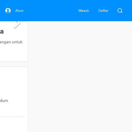
Akun
Masuk
Daftar
da
uangan untuk
belum