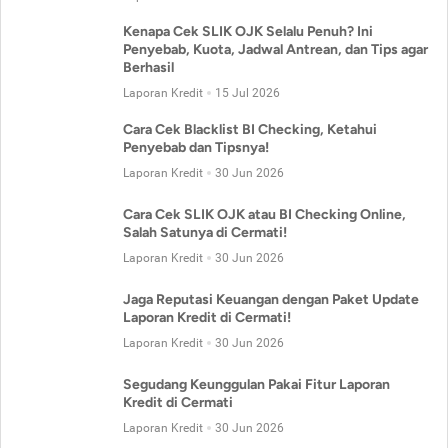
Kenapa Cek SLIK OJK Selalu Penuh? Ini
Penyebab, Kuota, Jadwal Antrean, dan Tips agar
Berhasil
Laporan Kredit
15 Jul 2026
Cara Cek Blacklist BI Checking, Ketahui
Penyebab dan Tipsnya!
Laporan Kredit
30 Jun 2026
Cara Cek SLIK OJK atau BI Checking Online,
Salah Satunya di Cermati!
Laporan Kredit
30 Jun 2026
Jaga Reputasi Keuangan dengan Paket Update
Laporan Kredit di Cermati!
Laporan Kredit
30 Jun 2026
Segudang Keunggulan Pakai Fitur Laporan
Kredit di Cermati
Laporan Kredit
30 Jun 2026