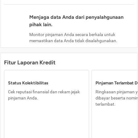
Menjaga data Anda dari penyalahgunaan
pihak lain.
Monitor pinjaman Anda secara berkala untuk
memastikan data Anda tidak disalahgunakan.
Fitur Laporan Kredit
Status Kolektibilitas
Pinjaman Terlambat D
Cek reputasi finansial dan rekam jejak
Ringkasan pinjaman y
pinjaman Anda.
dibayar beserta nomi
terlambat.