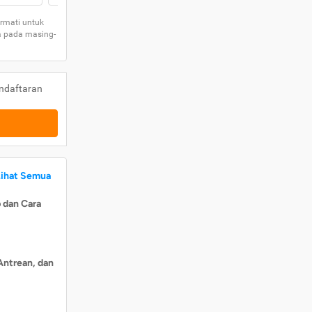
rmati untuk
a pada masing-
ndaftaran
Lihat Semua
 dan Cara
Antrean, dan