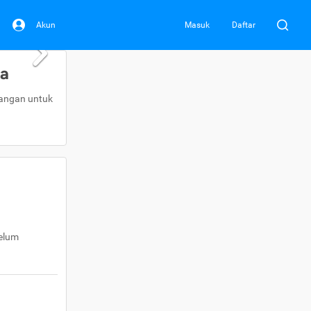
Akun
Masuk
Daftar
da
uangan untuk
belum