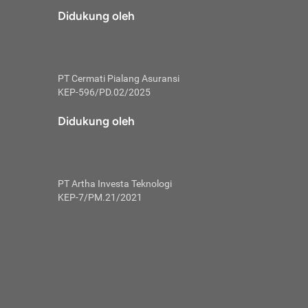
risiko dalam
Didukung oleh
ski tidak
i pengguna
 yang lebih
PT Cermati Pialang Asuransi
hui skor
KEP-596/PD.02/2025
usahakan untuk
Didukung oleh
ng. Mulai
 kembali ideal.
PT Artha Investa Teknologi
 memohon utang
KEP-7/PM.21/2021
gan melunasi
ah satu-
 bisa