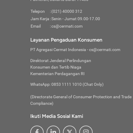
Pinjaman
pembayaran,
tidak ditamp
Kredit U
Jika 
memberikan
Telepon
:
(021) 40000 312
digun
Jam Kerja
:
Senin - Jumat 09.00-17.00
Memiliki la
lama 
Email
:
cs@cermati.com
rendah dan 
Berka
Anda 
Layanan Pengaduan Konsumen
pinja
PT Agregasi Cermat Indonesia
- cs@cermati.com
seger
Direktorat Jenderal Perlindungan
Batas
Konsumen dan Tertib Niaga
Tips 
Kementerian Perdagangan RI
lunas
Denga
WhatsApp: 0853 1111 1010 (Chat Only)
baru 
(Directorate General of Consumer Protection and Trade
Lunas
Compliance)
Tips 
utang
Ikuti Media Sosial Kami
satun
Jika 