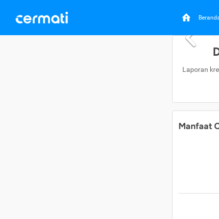
Berand
D
Laporan kre
Manfaat C