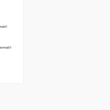
mati!
ermati!