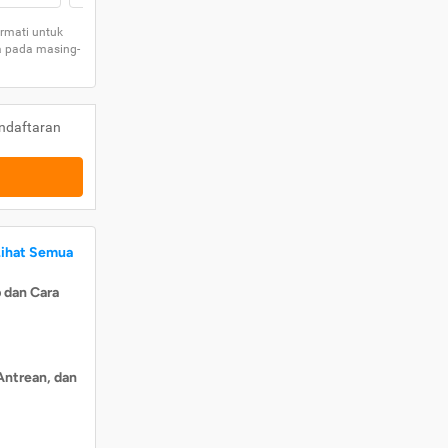
rmati untuk
a pada masing-
ndaftaran
Lihat Semua
 dan Cara
Antrean, dan