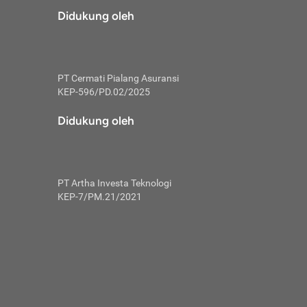
risiko dalam
Didukung oleh
ski tidak
i pengguna
 yang lebih
PT Cermati Pialang Asuransi
hui skor
KEP-596/PD.02/2025
usahakan untuk
Didukung oleh
ng. Mulai
 kembali ideal.
PT Artha Investa Teknologi
 memohon utang
KEP-7/PM.21/2021
gan melunasi
ah satu-
 bisa