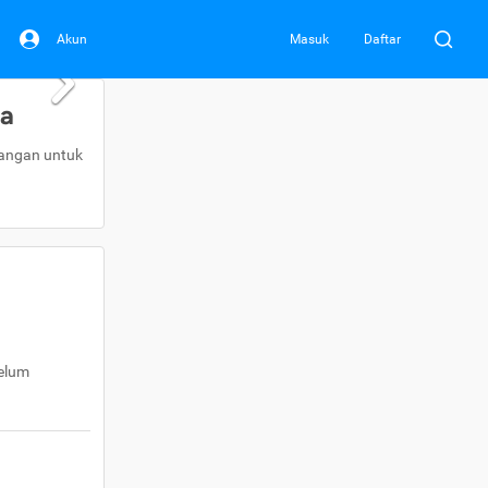
Akun
Masuk
Daftar
da
uangan untuk
belum