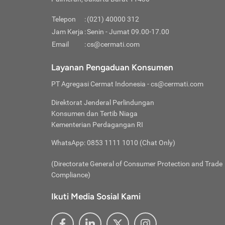
Pinjaman
pembayaran,
tidak ditamp
Kredit U
Jika 
memberikan
Telepon
:
(021) 40000 312
digun
Jam Kerja
:
Senin - Jumat 09.00-17.00
Memiliki la
lama 
Email
:
cs@cermati.com
rendah dan 
Berka
Anda 
Layanan Pengaduan Konsumen
pinja
PT Agregasi Cermat Indonesia
- cs@cermati.com
seger
Direktorat Jenderal Perlindungan
Batas
Konsumen dan Tertib Niaga
Tips 
Kementerian Perdagangan RI
lunas
Denga
WhatsApp: 0853 1111 1010 (Chat Only)
baru 
(Directorate General of Consumer Protection and Trade
Lunas
Compliance)
Tips 
utang
Ikuti Media Sosial Kami
satun
Jika 