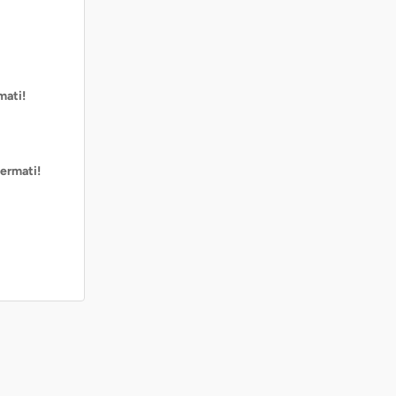
mati!
ermati!