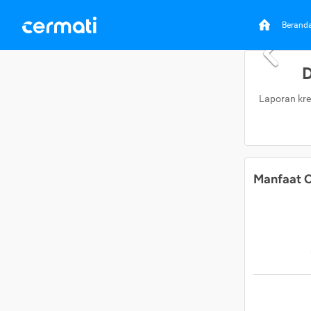
Berand
D
Laporan kre
Manfaat C