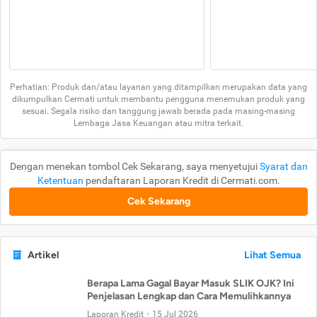
Perhatian: Produk dan/atau layanan yang ditampilkan merupakan data yang
dikumpulkan Cermati untuk membantu pengguna menemukan produk yang
sesuai. Segala risiko dan tanggung jawab berada pada masing-masing
Lembaga Jasa Keuangan atau mitra terkait.
Dengan menekan tombol Cek Sekarang, saya menyetujui
Syarat dan
Ketentuan
pendaftaran Laporan Kredit di Cermati.com.
Cek Sekarang
Artikel
Lihat Semua
Berapa Lama Gagal Bayar Masuk SLIK OJK? Ini
Penjelasan Lengkap dan Cara Memulihkannya
Laporan Kredit
15 Jul 2026