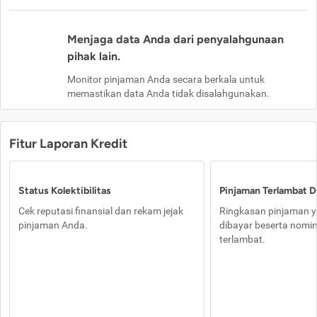
Menjaga data Anda dari penyalahgunaan
pihak lain.
Monitor pinjaman Anda secara berkala untuk
memastikan data Anda tidak disalahgunakan.
Fitur Laporan Kredit
Status Kolektibilitas
Pinjaman Terlambat D
Cek reputasi finansial dan rekam jejak
Ringkasan pinjaman y
pinjaman Anda.
dibayar beserta nomi
terlambat.