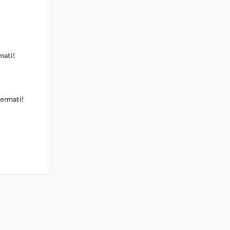
mati!
ermati!