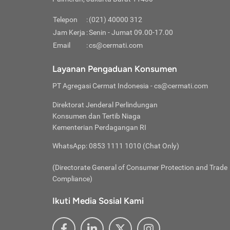
Pinjaman
pembayaran,
tidak ditamp
Kredit U
Jika 
memberikan
Telepon
:
(021) 40000 312
digun
Jam Kerja
:
Senin - Jumat 09.00-17.00
Memiliki la
lama 
Email
:
cs@cermati.com
rendah dan 
Berka
Anda 
Layanan Pengaduan Konsumen
pinja
PT Agregasi Cermat Indonesia
- cs@cermati.com
seger
Direktorat Jenderal Perlindungan
Batas
Konsumen dan Tertib Niaga
Tips 
Kementerian Perdagangan RI
lunas
Denga
WhatsApp: 0853 1111 1010 (Chat Only)
baru 
(Directorate General of Consumer Protection and Trade
Lunas
Compliance)
Tips 
utang
Ikuti Media Sosial Kami
satun
Jika 