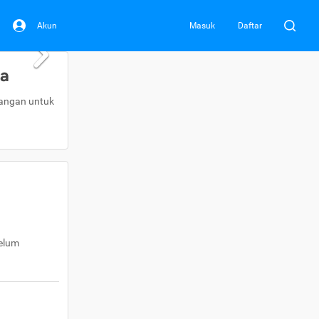
Akun
Masuk
Daftar
da
uangan untuk
belum