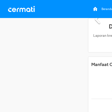
Berand
D
Laporan kre
Manfaat C