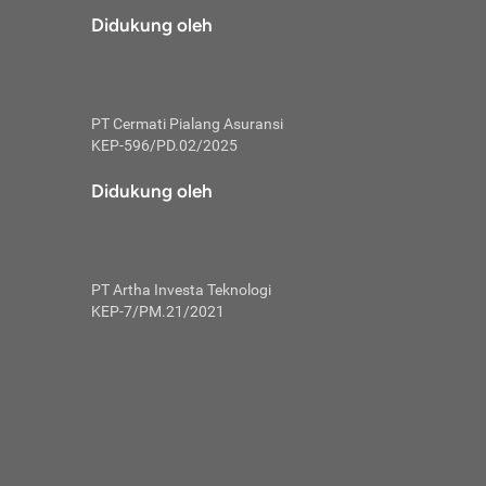
risiko dalam
Didukung oleh
ski tidak
i pengguna
 yang lebih
PT Cermati Pialang Asuransi
hui skor
KEP-596/PD.02/2025
usahakan untuk
Didukung oleh
ng. Mulai
 kembali ideal.
PT Artha Investa Teknologi
 memohon utang
KEP-7/PM.21/2021
gan melunasi
ah satu-
 bisa