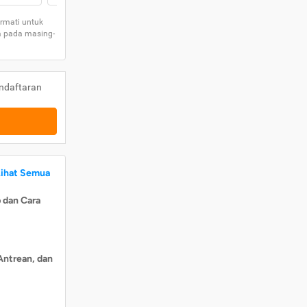
rmati untuk
a pada masing-
ndaftaran
Lihat Semua
 dan Cara
Antrean, dan