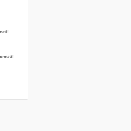
mati!
ermati!