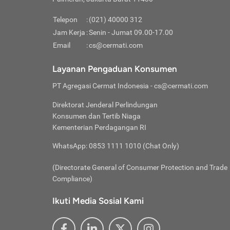
Pinjaman
pembayaran,
tidak ditamp
Kredit U
Jika 
memberikan
Telepon
:
(021) 40000 312
digun
Jam Kerja
:
Senin - Jumat 09.00-17.00
Memiliki la
lama 
Email
:
cs@cermati.com
rendah dan 
Berka
Anda 
Layanan Pengaduan Konsumen
pinja
PT Agregasi Cermat Indonesia
- cs@cermati.com
seger
Direktorat Jenderal Perlindungan
Batas
Konsumen dan Tertib Niaga
Tips 
Kementerian Perdagangan RI
lunas
Denga
WhatsApp: 0853 1111 1010 (Chat Only)
baru 
(Directorate General of Consumer Protection and Trade
Lunas
Compliance)
Tips 
utang
Ikuti Media Sosial Kami
satun
Jika 