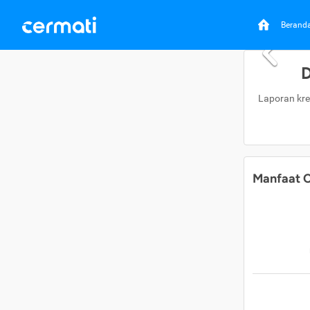
Berand
D
Laporan kre
Manfaat C