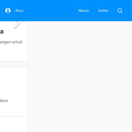
Akun
Masuk
Daftar
da
uangan untuk
belum