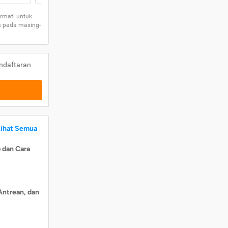
rmati untuk
a pada masing-
ndaftaran
Lihat Semua
 dan Cara
Antrean, dan