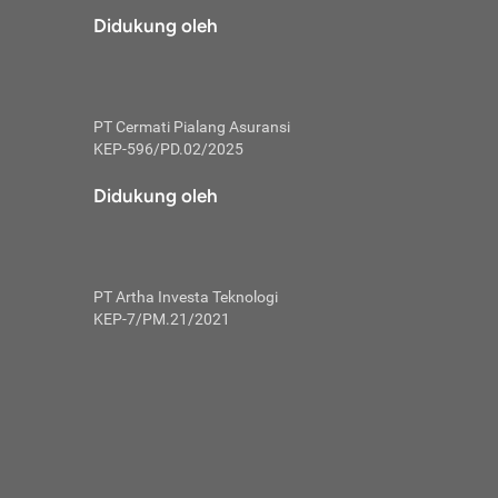
risiko dalam
Didukung oleh
ski tidak
i pengguna
 yang lebih
PT Cermati Pialang Asuransi
hui skor
KEP-596/PD.02/2025
usahakan untuk
Didukung oleh
ng. Mulai
 kembali ideal.
PT Artha Investa Teknologi
 memohon utang
KEP-7/PM.21/2021
gan melunasi
ah satu-
 bisa