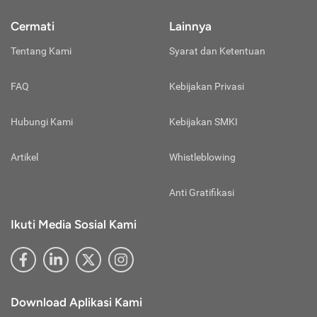
skor kredit.
Cermati
Lainnya
Batasi Tanggungan Utang
Tentang Kami
Tips lainnya untuk menurunkan skor kredit adalah
Syarat dan Ketentuan
membatasi tanggungan utang. Mulai lunasi pinjaman
tanpa mengajukan pinjaman baru agar limit kredit yang
FAQ
Kebijakan Privasi
dimiliki kembali ideal. Dengan begitu, skor kredit akan ikut
membaik dan memudahkan Anda untuk memohon utang
Hubungi Kami
Kebijakan SMKI
baru ketika dibutuhkan di situasi darurat.
Lunasi Beban Utang yang Tertunggak
Artikel
Whistleblowing
Tips mempertahankan skor kredit agar tetap positif yang
terakhir adalah dengan melunasi utang yang sudah
Anti Gratifikasi
terlanjur tertunggak. Melunasi utang yang tertunggak
adalah satu-satunya cara yang bisa dilakukan untuk
Ikuti Media Sosial Kami
memperbaiki skor kredit yang buruk.
Jika memang masih kesulitan untuk menuntaskan
tanggungan tersebut, Anda bisa mengajukan keringanan
ke pihak penyedia pinjaman. Biasanya, Anda akan
Download Aplikasi Kami
mendapatkan bantuan berupa perpanjangan tenor,