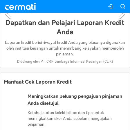
Dapatkan dan Pelajari Laporan Kredit
Anda
Laporan kredit berisi riwayat kredit Anda yang biasanya digunakan
oleh institusi keuangan untuk menimbang kelayakan memperoleh
pinjaman.
Didukung oleh PT. CRIF Lembaga Informasi Keuangan (CLIK)
Manfaat Cek Laporan Kredit
Meningkatkan peluang pengajuan pinjaman
Anda disetujui.
Ketahui status kolektibilitas dan tips untuk
meningkatkan skor Anda sebelum mengajukan
pinjaman.