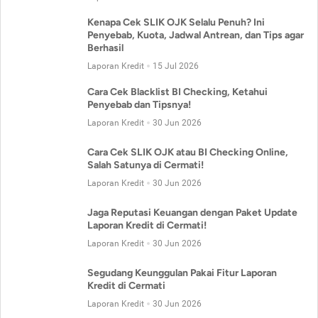
Kenapa Cek SLIK OJK Selalu Penuh? Ini
Penyebab, Kuota, Jadwal Antrean, dan Tips agar
Berhasil
Laporan Kredit
15 Jul 2026
Cara Cek Blacklist BI Checking, Ketahui
Penyebab dan Tipsnya!
Laporan Kredit
30 Jun 2026
Cara Cek SLIK OJK atau BI Checking Online,
Salah Satunya di Cermati!
Laporan Kredit
30 Jun 2026
Jaga Reputasi Keuangan dengan Paket Update
Laporan Kredit di Cermati!
Laporan Kredit
30 Jun 2026
Segudang Keunggulan Pakai Fitur Laporan
Kredit di Cermati
Laporan Kredit
30 Jun 2026