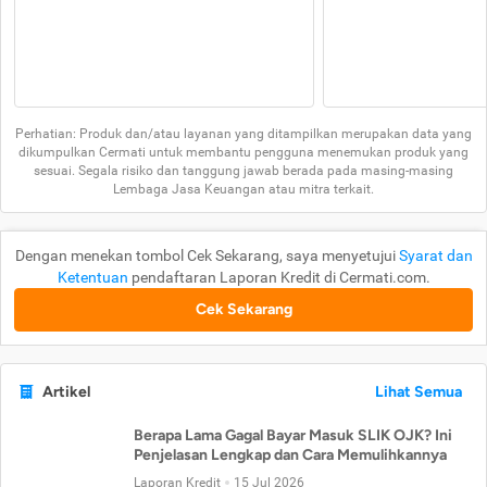
Perhatian: Produk dan/atau layanan yang ditampilkan merupakan data yang
dikumpulkan Cermati untuk membantu pengguna menemukan produk yang
sesuai. Segala risiko dan tanggung jawab berada pada masing-masing
Lembaga Jasa Keuangan atau mitra terkait.
Dengan menekan tombol Cek Sekarang, saya menyetujui
Syarat dan
Ketentuan
pendaftaran Laporan Kredit di Cermati.com.
Cek Sekarang
Artikel
Lihat Semua
Berapa Lama Gagal Bayar Masuk SLIK OJK? Ini
Penjelasan Lengkap dan Cara Memulihkannya
Laporan Kredit
15 Jul 2026