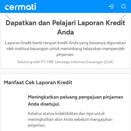
Dapatkan dan Pelajari Laporan Kredit
Anda
Laporan kredit berisi riwayat kredit Anda yang biasanya digunakan
oleh institusi keuangan untuk menimbang kelayakan memperoleh
pinjaman.
Didukung oleh PT. CRIF Lembaga Informasi Keuangan (CLIK)
Manfaat Cek Laporan Kredit
Meningkatkan peluang pengajuan pinjaman
Anda disetujui.
Ketahui status kolektibilitas dan tips untuk
meningkatkan skor Anda sebelum mengajukan
pinjaman.