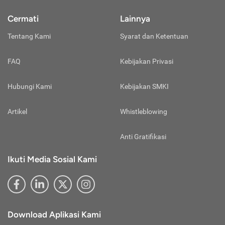
skor kredit.
Cermati
Lainnya
Batasi Tanggungan Utang
Tentang Kami
Tips lainnya untuk menurunkan skor kredit adalah
Syarat dan Ketentuan
membatasi tanggungan utang. Mulai lunasi pinjaman
tanpa mengajukan pinjaman baru agar limit kredit yang
FAQ
Kebijakan Privasi
dimiliki kembali ideal. Dengan begitu, skor kredit akan ikut
membaik dan memudahkan Anda untuk memohon utang
Hubungi Kami
Kebijakan SMKI
baru ketika dibutuhkan di situasi darurat.
Lunasi Beban Utang yang Tertunggak
Artikel
Whistleblowing
Tips mempertahankan skor kredit agar tetap positif yang
terakhir adalah dengan melunasi utang yang sudah
Anti Gratifikasi
terlanjur tertunggak. Melunasi utang yang tertunggak
adalah satu-satunya cara yang bisa dilakukan untuk
Ikuti Media Sosial Kami
memperbaiki skor kredit yang buruk.
Jika memang masih kesulitan untuk menuntaskan
tanggungan tersebut, Anda bisa mengajukan keringanan
ke pihak penyedia pinjaman. Biasanya, Anda akan
Download Aplikasi Kami
mendapatkan bantuan berupa perpanjangan tenor,