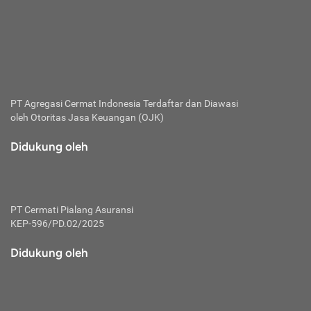
penurunan suku bunga, maupun keringanan lain untuk
memudahkan pelunasan utang tersebut.
PT Agregasi Cermat Indonesia
Terdaftar dan Diawasi
oleh Otoritas Jasa Keuangan (OJK)
Didukung oleh
PT Cermati Pialang Asuransi
KEP-596/PD.02/2025
Didukung oleh