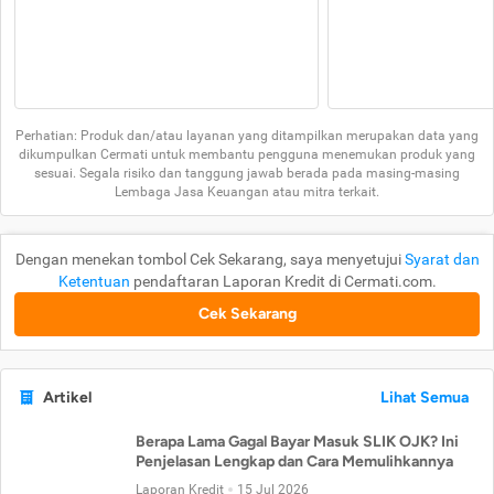
Perhatian: Produk dan/atau layanan yang ditampilkan merupakan data yang
dikumpulkan Cermati untuk membantu pengguna menemukan produk yang
sesuai. Segala risiko dan tanggung jawab berada pada masing-masing
Lembaga Jasa Keuangan atau mitra terkait.
Dengan menekan tombol Cek Sekarang, saya menyetujui
Syarat dan
Ketentuan
pendaftaran Laporan Kredit di Cermati.com.
Cek Sekarang
Artikel
Lihat Semua
Berapa Lama Gagal Bayar Masuk SLIK OJK? Ini
Penjelasan Lengkap dan Cara Memulihkannya
Laporan Kredit
15 Jul 2026