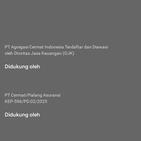
penurunan suku bunga, maupun keringanan lain untuk
memudahkan pelunasan utang tersebut.
PT Agregasi Cermat Indonesia
Terdaftar dan Diawasi
oleh Otoritas Jasa Keuangan (OJK)
Didukung oleh
PT Cermati Pialang Asuransi
KEP-596/PD.02/2025
Didukung oleh