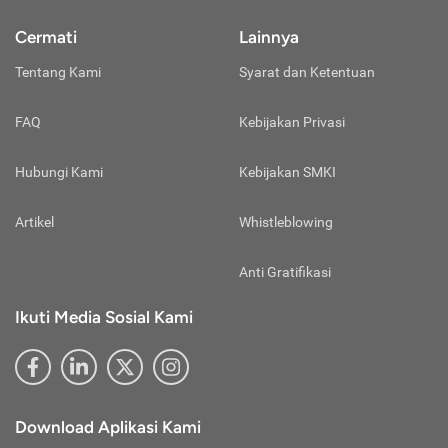
skor kredit.
Cermati
Lainnya
Batasi Tanggungan Utang
Tentang Kami
Tips lainnya untuk menurunkan skor kredit adalah
Syarat dan Ketentuan
membatasi tanggungan utang. Mulai lunasi pinjaman
tanpa mengajukan pinjaman baru agar limit kredit yang
FAQ
Kebijakan Privasi
dimiliki kembali ideal. Dengan begitu, skor kredit akan ikut
membaik dan memudahkan Anda untuk memohon utang
Hubungi Kami
Kebijakan SMKI
baru ketika dibutuhkan di situasi darurat.
Lunasi Beban Utang yang Tertunggak
Artikel
Whistleblowing
Tips mempertahankan skor kredit agar tetap positif yang
terakhir adalah dengan melunasi utang yang sudah
Anti Gratifikasi
terlanjur tertunggak. Melunasi utang yang tertunggak
adalah satu-satunya cara yang bisa dilakukan untuk
Ikuti Media Sosial Kami
memperbaiki skor kredit yang buruk.
Jika memang masih kesulitan untuk menuntaskan
tanggungan tersebut, Anda bisa mengajukan keringanan
ke pihak penyedia pinjaman. Biasanya, Anda akan
Download Aplikasi Kami
mendapatkan bantuan berupa perpanjangan tenor,