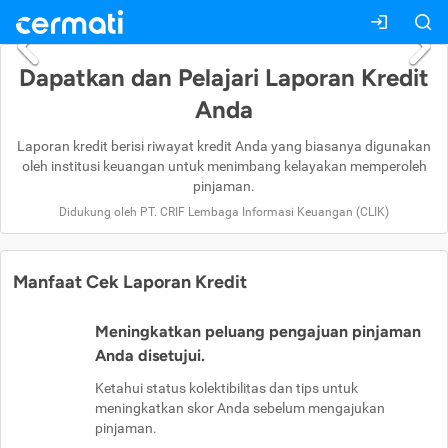
Dapatkan dan Pelajari Laporan Kredit
Anda
Laporan kredit berisi riwayat kredit Anda yang biasanya digunakan
oleh institusi keuangan untuk menimbang kelayakan memperoleh
pinjaman.
Didukung oleh PT. CRIF Lembaga Informasi Keuangan (CLIK)
Manfaat Cek Laporan Kredit
Meningkatkan peluang pengajuan pinjaman
Anda disetujui.
Ketahui status kolektibilitas dan tips untuk
meningkatkan skor Anda sebelum mengajukan
pinjaman.