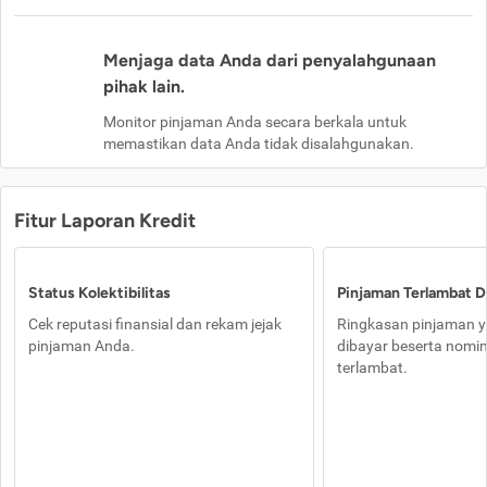
Menjaga data Anda dari penyalahgunaan
pihak lain.
Monitor pinjaman Anda secara berkala untuk
memastikan data Anda tidak disalahgunakan.
Fitur Laporan Kredit
Status Kolektibilitas
Pinjaman Terlambat D
Cek reputasi finansial dan rekam jejak
Ringkasan pinjaman y
pinjaman Anda.
dibayar beserta nomi
terlambat.