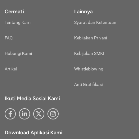
skor kredit.
Cermati
Lainnya
Batasi Tanggungan Utang
Tentang Kami
Tips lainnya untuk menurunkan skor kredit adalah
Syarat dan Ketentuan
membatasi tanggungan utang. Mulai lunasi pinjaman
tanpa mengajukan pinjaman baru agar limit kredit yang
FAQ
Kebijakan Privasi
dimiliki kembali ideal. Dengan begitu, skor kredit akan ikut
membaik dan memudahkan Anda untuk memohon utang
Hubungi Kami
Kebijakan SMKI
baru ketika dibutuhkan di situasi darurat.
Lunasi Beban Utang yang Tertunggak
Artikel
Whistleblowing
Tips mempertahankan skor kredit agar tetap positif yang
terakhir adalah dengan melunasi utang yang sudah
Anti Gratifikasi
terlanjur tertunggak. Melunasi utang yang tertunggak
adalah satu-satunya cara yang bisa dilakukan untuk
Ikuti Media Sosial Kami
memperbaiki skor kredit yang buruk.
Jika memang masih kesulitan untuk menuntaskan
tanggungan tersebut, Anda bisa mengajukan keringanan
ke pihak penyedia pinjaman. Biasanya, Anda akan
Download Aplikasi Kami
mendapatkan bantuan berupa perpanjangan tenor,