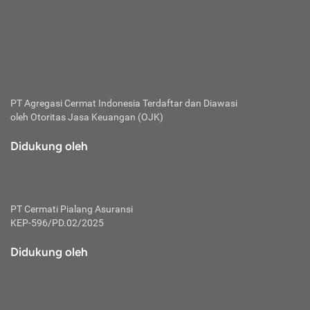
penurunan suku bunga, maupun keringanan lain untuk
memudahkan pelunasan utang tersebut.
PT Agregasi Cermat Indonesia
Terdaftar dan Diawasi
oleh Otoritas Jasa Keuangan (OJK)
Didukung oleh
PT Cermati Pialang Asuransi
KEP-596/PD.02/2025
Didukung oleh