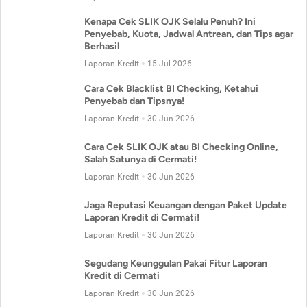
Kenapa Cek SLIK OJK Selalu Penuh? Ini
Penyebab, Kuota, Jadwal Antrean, dan Tips agar
Berhasil
Laporan Kredit
15 Jul 2026
Cara Cek Blacklist BI Checking, Ketahui
Penyebab dan Tipsnya!
Laporan Kredit
30 Jun 2026
Cara Cek SLIK OJK atau BI Checking Online,
Salah Satunya di Cermati!
Laporan Kredit
30 Jun 2026
Jaga Reputasi Keuangan dengan Paket Update
Laporan Kredit di Cermati!
Laporan Kredit
30 Jun 2026
Segudang Keunggulan Pakai Fitur Laporan
Kredit di Cermati
Laporan Kredit
30 Jun 2026