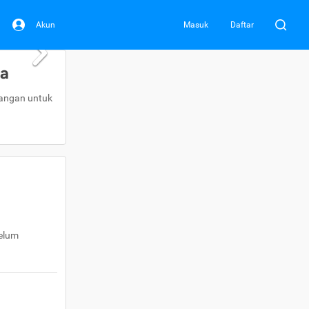
Akun
Masuk
Daftar
da
uangan untuk
belum