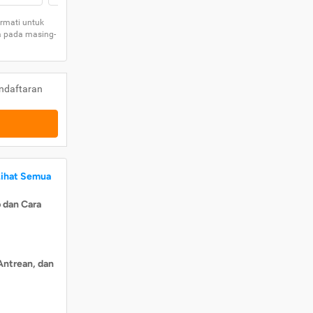
rmati untuk
a pada masing-
ndaftaran
Lihat Semua
 dan Cara
Antrean, dan