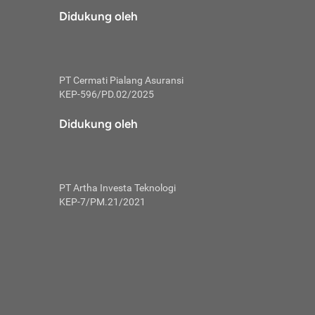
risiko dalam
Didukung oleh
ski tidak
i pengguna
 yang lebih
PT Cermati Pialang Asuransi
hui skor
KEP-596/PD.02/2025
usahakan untuk
Didukung oleh
ng. Mulai
 kembali ideal.
PT Artha Investa Teknologi
 memohon utang
KEP-7/PM.21/2021
gan melunasi
ah satu-
 bisa