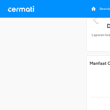
Berand
D
Laporan kre
Manfaat C