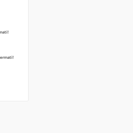
mati!
ermati!