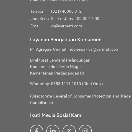
Pinjaman
pembayaran,
tidak ditamp
Kredit U
Jika 
memberikan
Telepon
:
(021) 40000 312
digun
Jam Kerja
:
Senin - Jumat 09.00-17.00
Memiliki la
lama 
Email
:
cs@cermati.com
rendah dan 
Berka
Anda 
Layanan Pengaduan Konsumen
pinja
PT Agregasi Cermat Indonesia
- cs@cermati.com
seger
Direktorat Jenderal Perlindungan
Batas
Konsumen dan Tertib Niaga
Tips 
Kementerian Perdagangan RI
lunas
Denga
WhatsApp: 0853 1111 1010 (Chat Only)
baru 
(Directorate General of Consumer Protection and Trade
Lunas
Compliance)
Tips 
utang
Ikuti Media Sosial Kami
satun
Jika 