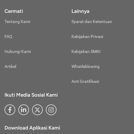
skor kredit.
Cermati
Lainnya
Batasi Tanggungan Utang
Tentang Kami
Tips lainnya untuk menurunkan skor kredit adalah
Syarat dan Ketentuan
membatasi tanggungan utang. Mulai lunasi pinjaman
tanpa mengajukan pinjaman baru agar limit kredit yang
FAQ
Kebijakan Privasi
dimiliki kembali ideal. Dengan begitu, skor kredit akan ikut
membaik dan memudahkan Anda untuk memohon utang
Hubungi Kami
Kebijakan SMKI
baru ketika dibutuhkan di situasi darurat.
Lunasi Beban Utang yang Tertunggak
Artikel
Whistleblowing
Tips mempertahankan skor kredit agar tetap positif yang
terakhir adalah dengan melunasi utang yang sudah
Anti Gratifikasi
terlanjur tertunggak. Melunasi utang yang tertunggak
adalah satu-satunya cara yang bisa dilakukan untuk
Ikuti Media Sosial Kami
memperbaiki skor kredit yang buruk.
Jika memang masih kesulitan untuk menuntaskan
tanggungan tersebut, Anda bisa mengajukan keringanan
ke pihak penyedia pinjaman. Biasanya, Anda akan
Download Aplikasi Kami
mendapatkan bantuan berupa perpanjangan tenor,