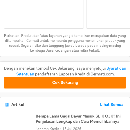
Perhatian: Produk dan/atau layanan yang ditampilkan merupakan data yang
dikumpulkan Cermati untuk membantu pengguna menemukan produk yang
sesuai. Segala risiko dan tanggung jawab berada pada masing-masing
Lembaga Jasa Keuangan atau mitra terkait.
Dengan menekan tombol Cek Sekarang, saya menyetujui
Syarat dan
Ketentuan
pendaftaran Laporan Kredit di Cermati.com.
Cek Sekarang
Artikel
Lihat Semua
Berapa Lama Gagal Bayar Masuk SLIK OJK? Ini
Penjelasan Lengkap dan Cara Memulihkannya
Laporan Kredit
15 Jul 2026