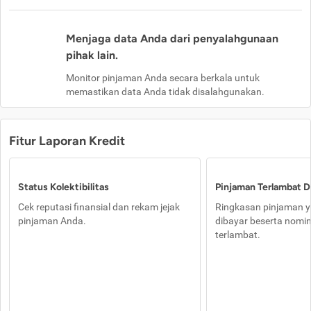
Menjaga data Anda dari penyalahgunaan
pihak lain.
Monitor pinjaman Anda secara berkala untuk
memastikan data Anda tidak disalahgunakan.
Fitur Laporan Kredit
Status Kolektibilitas
Pinjaman Terlambat D
Cek reputasi finansial dan rekam jejak
Ringkasan pinjaman y
pinjaman Anda.
dibayar beserta nomi
terlambat.