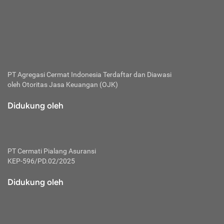
penurunan suku bunga, maupun keringanan lain untuk
memudahkan pelunasan utang tersebut.
PT Agregasi Cermat Indonesia
Terdaftar dan Diawasi
oleh Otoritas Jasa Keuangan (OJK)
Didukung oleh
PT Cermati Pialang Asuransi
KEP-596/PD.02/2025
Didukung oleh