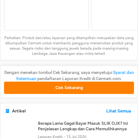
Perhatian: Produk dan/atau layanan yang ditampilkan merupakan data yang
dikumpulkan Cermati untuk membantu pengguna menemukan produk yang
sesuai. Segala risiko dan tanggung jawab berada pada masing-masing
Lembaga Jasa Keuangan atau mitra terkait.
Dengan menekan tombol Cek Sekarang, saya menyetujui
Syarat dan
Ketentuan
pendaftaran Laporan Kredit di Cermati.com.
Cek Sekarang
Artikel
Lihat Semua
Berapa Lama Gagal Bayar Masuk SLIK OJK? Ini
Penjelasan Lengkap dan Cara Memulihkannya
Laporan Kredit
15 Jul 2026