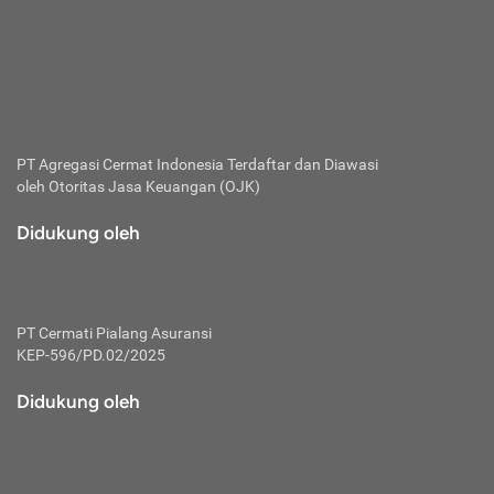
penurunan suku bunga, maupun keringanan lain untuk
memudahkan pelunasan utang tersebut.
PT Agregasi Cermat Indonesia
Terdaftar dan Diawasi
oleh Otoritas Jasa Keuangan (OJK)
Didukung oleh
PT Cermati Pialang Asuransi
KEP-596/PD.02/2025
Didukung oleh