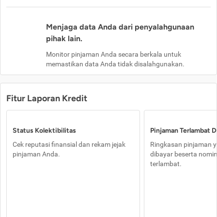
Menjaga data Anda dari penyalahgunaan
pihak lain.
Monitor pinjaman Anda secara berkala untuk
memastikan data Anda tidak disalahgunakan.
Fitur Laporan Kredit
Status Kolektibilitas
Pinjaman Terlambat D
Cek reputasi finansial dan rekam jejak
Ringkasan pinjaman y
pinjaman Anda.
dibayar beserta nomi
terlambat.