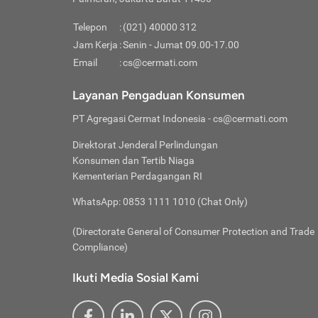
Pinjaman
pembayaran,
tidak ditamp
Kredit U
Jika 
memberikan
Telepon
:
(021) 40000 312
digun
Jam Kerja
:
Senin - Jumat 09.00-17.00
Memiliki la
lama 
Email
:
cs@cermati.com
rendah dan 
Berka
Anda 
Layanan Pengaduan Konsumen
pinja
PT Agregasi Cermat Indonesia
- cs@cermati.com
seger
Direktorat Jenderal Perlindungan
Batas
Konsumen dan Tertib Niaga
Tips 
Kementerian Perdagangan RI
lunas
Denga
WhatsApp: 0853 1111 1010 (Chat Only)
baru 
(Directorate General of Consumer Protection and Trade
Lunas
Compliance)
Tips 
utang
Ikuti Media Sosial Kami
satun
Jika 