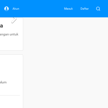
Akun
Masuk
Daftar
da
uangan untuk
belum