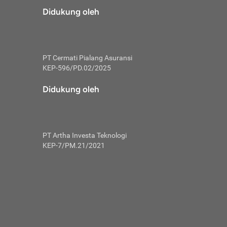
risiko dalam
Didukung oleh
ski tidak
i pengguna
 yang lebih
PT Cermati Pialang Asuransi
hui skor
KEP-596/PD.02/2025
usahakan untuk
Didukung oleh
ng. Mulai
 kembali ideal.
PT Artha Investa Teknologi
 memohon utang
KEP-7/PM.21/2021
gan melunasi
ah satu-
 bisa