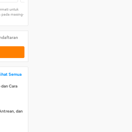
rmati untuk
a pada masing-
ndaftaran
Lihat Semua
 dan Cara
Antrean, dan