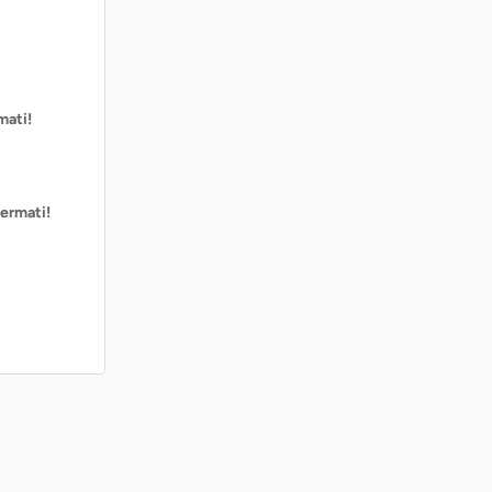
mati!
ermati!