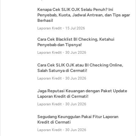
Kenapa Cek SLIK OJK Selalu Penuh? Ini
Penyebab, Kuota, Jadwal Antrean, dan Tips agar
Berhasil
Laporan Kredit
15 Jul 2026
Cara Cek Blacklist BI Checking, Ketahui
Penyebab dan Tipsnya!
Laporan Kredit
30 Jun 2026
Cara Cek SLIK OJK atau BI Checking Online,
Salah Satunya di Cermati!
Laporan Kredit
30 Jun 2026
Jaga Reputasi Keuangan dengan Paket Update
Laporan Kredit di Cermati!
Laporan Kredit
30 Jun 2026
Segudang Keunggulan Pakai Fitur Laporan
Kredit di Cermati
Laporan Kredit
30 Jun 2026