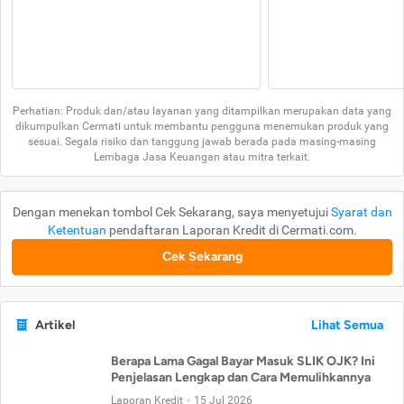
Perhatian: Produk dan/atau layanan yang ditampilkan merupakan data yang
dikumpulkan Cermati untuk membantu pengguna menemukan produk yang
sesuai. Segala risiko dan tanggung jawab berada pada masing-masing
Lembaga Jasa Keuangan atau mitra terkait.
Dengan menekan tombol Cek Sekarang, saya menyetujui
Syarat dan
Ketentuan
pendaftaran Laporan Kredit di Cermati.com.
Cek Sekarang
Artikel
Lihat Semua
Berapa Lama Gagal Bayar Masuk SLIK OJK? Ini
Penjelasan Lengkap dan Cara Memulihkannya
Laporan Kredit
15 Jul 2026