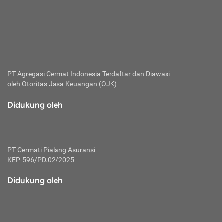
penurunan suku bunga, maupun keringanan lain untuk
memudahkan pelunasan utang tersebut.
PT Agregasi Cermat Indonesia
Terdaftar dan Diawasi
oleh Otoritas Jasa Keuangan (OJK)
Didukung oleh
PT Cermati Pialang Asuransi
KEP-596/PD.02/2025
Didukung oleh