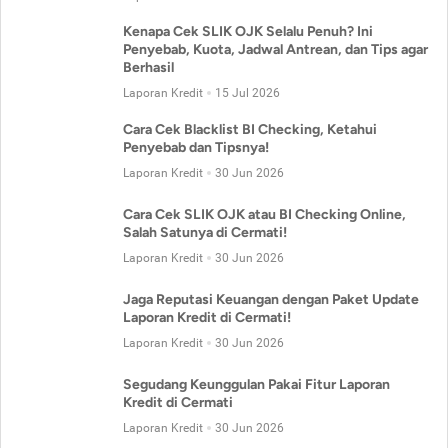
Kenapa Cek SLIK OJK Selalu Penuh? Ini
Penyebab, Kuota, Jadwal Antrean, dan Tips agar
Berhasil
Laporan Kredit
15 Jul 2026
Cara Cek Blacklist BI Checking, Ketahui
Penyebab dan Tipsnya!
Laporan Kredit
30 Jun 2026
Cara Cek SLIK OJK atau BI Checking Online,
Salah Satunya di Cermati!
Laporan Kredit
30 Jun 2026
Jaga Reputasi Keuangan dengan Paket Update
Laporan Kredit di Cermati!
Laporan Kredit
30 Jun 2026
Segudang Keunggulan Pakai Fitur Laporan
Kredit di Cermati
Laporan Kredit
30 Jun 2026