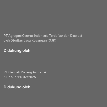
penurunan suku bunga, maupun keringanan lain untuk
memudahkan pelunasan utang tersebut.
PT Agregasi Cermat Indonesia
Terdaftar dan Diawasi
oleh Otoritas Jasa Keuangan (OJK)
Didukung oleh
PT Cermati Pialang Asuransi
KEP-596/PD.02/2025
Didukung oleh