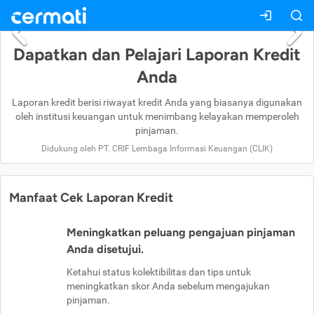
Dapatkan dan Pelajari Laporan Kredit
Anda
Laporan kredit berisi riwayat kredit Anda yang biasanya digunakan
oleh institusi keuangan untuk menimbang kelayakan memperoleh
pinjaman.
Didukung oleh PT. CRIF Lembaga Informasi Keuangan (CLIK)
Manfaat Cek Laporan Kredit
Meningkatkan peluang pengajuan pinjaman
Anda disetujui.
Ketahui status kolektibilitas dan tips untuk
meningkatkan skor Anda sebelum mengajukan
pinjaman.