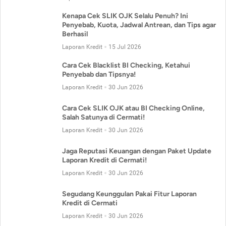
Kenapa Cek SLIK OJK Selalu Penuh? Ini
Penyebab, Kuota, Jadwal Antrean, dan Tips agar
Berhasil
Laporan Kredit
15 Jul 2026
Cara Cek Blacklist BI Checking, Ketahui
Penyebab dan Tipsnya!
Laporan Kredit
30 Jun 2026
Cara Cek SLIK OJK atau BI Checking Online,
Salah Satunya di Cermati!
Laporan Kredit
30 Jun 2026
Jaga Reputasi Keuangan dengan Paket Update
Laporan Kredit di Cermati!
Laporan Kredit
30 Jun 2026
Segudang Keunggulan Pakai Fitur Laporan
Kredit di Cermati
Laporan Kredit
30 Jun 2026