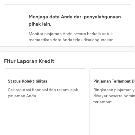
Menjaga data Anda dari penyalahgunaan
pihak lain.
Monitor pinjaman Anda secara berkala untuk
memastikan data Anda tidak disalahgunakan.
Fitur Laporan Kredit
Status Kolektibilitas
Pinjaman Terlambat D
Cek reputasi finansial dan rekam jejak
Ringkasan pinjaman y
pinjaman Anda.
dibayar beserta nomi
terlambat.