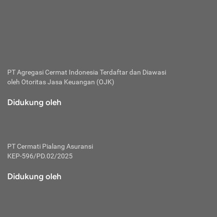
penurunan suku bunga, maupun keringanan lain untuk
memudahkan pelunasan utang tersebut.
PT Agregasi Cermat Indonesia
Terdaftar dan Diawasi
oleh Otoritas Jasa Keuangan (OJK)
Didukung oleh
PT Cermati Pialang Asuransi
KEP-596/PD.02/2025
Didukung oleh