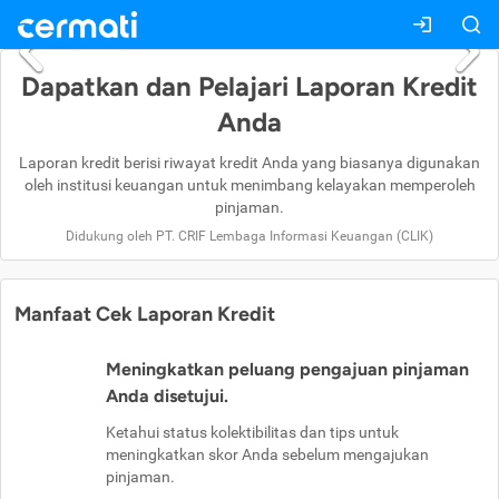
Dapatkan dan Pelajari Laporan Kredit
Anda
Laporan kredit berisi riwayat kredit Anda yang biasanya digunakan
oleh institusi keuangan untuk menimbang kelayakan memperoleh
pinjaman.
Didukung oleh PT. CRIF Lembaga Informasi Keuangan (CLIK)
Manfaat Cek Laporan Kredit
Meningkatkan peluang pengajuan pinjaman
Anda disetujui.
Ketahui status kolektibilitas dan tips untuk
meningkatkan skor Anda sebelum mengajukan
pinjaman.