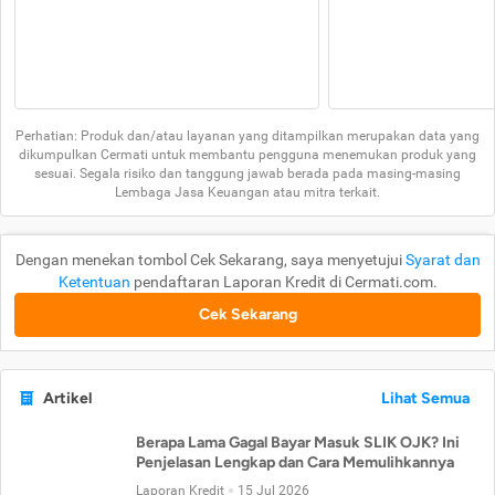
Perhatian: Produk dan/atau layanan yang ditampilkan merupakan data yang
dikumpulkan Cermati untuk membantu pengguna menemukan produk yang
sesuai. Segala risiko dan tanggung jawab berada pada masing-masing
Lembaga Jasa Keuangan atau mitra terkait.
Dengan menekan tombol Cek Sekarang, saya menyetujui
Syarat dan
Ketentuan
pendaftaran Laporan Kredit di Cermati.com.
Cek Sekarang
Artikel
Lihat Semua
Berapa Lama Gagal Bayar Masuk SLIK OJK? Ini
Penjelasan Lengkap dan Cara Memulihkannya
Laporan Kredit
15 Jul 2026